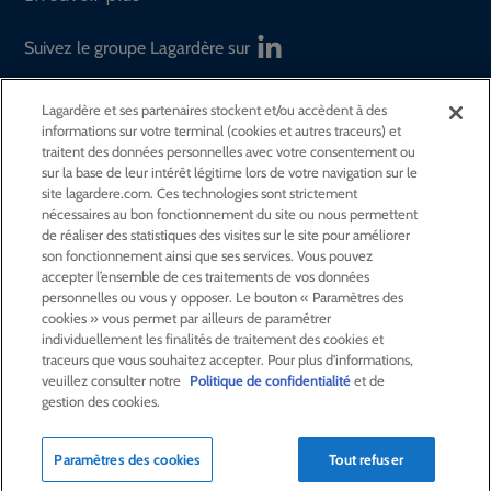
Suivez le groupe Lagardère sur
Lagardère et ses partenaires stockent et/ou accèdent à des
GROUPE
informations sur votre terminal (cookies et autres traceurs) et
traitent des données personnelles avec votre consentement ou
sur la base de leur intérêt légitime lors de votre navigation sur le
ACTIVITÉS
site lagardere.com. Ces technologies sont strictement
nécessaires au bon fonctionnement du site ou nous permettent
de réaliser des statistiques des visites sur le site pour améliorer
ACTIONNAIRES &
INVESTISSEURS
son fonctionnement ainsi que ses services. Vous pouvez
accepter l’ensemble de ces traitements de vos données
personnelles ou vous y opposer. Le bouton « Paramètres des
LA RSE
CHEZ LAGARDÈRE
cookies » vous permet par ailleurs de paramétrer
individuellement les finalités de traitement des cookies et
traceurs que vous souhaitez accepter. Pour plus d'informations,
veuillez consulter notre
Politique de confidentialité
et de
LA FONDATION
JEAN‑LUC LAGARDÈRE
gestion des cookies.
CENTRE PRESSE
Paramètres des cookies
Tout refuser