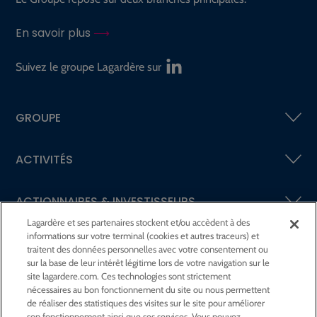
En savoir plus
Suivez le groupe Lagardère sur
GROUPE
ACTIVITÉS
ACTIONNAIRES &
INVESTISSEURS
Lagardère et ses partenaires stockent et/ou accèdent à des
informations sur votre terminal (cookies et autres traceurs) et
LA RSE
CHEZ LAGARDÈRE
traitent des données personnelles avec votre consentement ou
sur la base de leur intérêt légitime lors de votre navigation sur le
site lagardere.com. Ces technologies sont strictement
LA FONDATION
JEAN‑LUC LAGARDÈRE
nécessaires au bon fonctionnement du site ou nous permettent
de réaliser des statistiques des visites sur le site pour améliorer
son fonctionnement ainsi que ses services. Vous pouvez