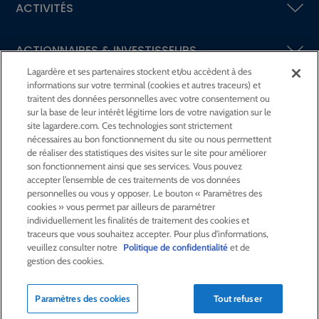
ACTIVITÉS
ACTIONNAIRES &
INVESTISSEURS
Lagardère et ses partenaires stockent et/ou accèdent à des
informations sur votre terminal (cookies et autres traceurs) et
LA RSE
CHEZ LAGARDÈRE
traitent des données personnelles avec votre consentement ou
sur la base de leur intérêt légitime lors de votre navigation sur le
site lagardere.com. Ces technologies sont strictement
LA FONDATION
JEAN‑LUC LAGARDÈRE
nécessaires au bon fonctionnement du site ou nous permettent
de réaliser des statistiques des visites sur le site pour améliorer
son fonctionnement ainsi que ses services. Vous pouvez
CENTRE PRESSE
accepter l’ensemble de ces traitements de vos données
personnelles ou vous y opposer. Le bouton « Paramètres des
cookies » vous permet par ailleurs de paramétrer
NOUS REJOINDRE
individuellement les finalités de traitement des cookies et
traceurs que vous souhaitez accepter. Pour plus d'informations,
veuillez consulter notre
Politique de confidentialité
et de
gestion des cookies.
Alerte e-mail
Commande de publication
Paramètres des cookies
Tout refuser
Flux RSS
Plan du site
Nous contacter
Mentions légales