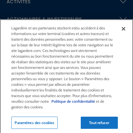
ACTIVITÉS
ACTIONNAIRES &
INVESTISSEURS
Lagardère et ses partenaires stockent et/ou accèdent à des
informations sur votre terminal (cookies et autres traceurs) et
LA RSE
CHEZ LAGARDÈRE
traitent des données personnelles avec votre consentement ou
sur la base de leur intérêt légitime lors de votre navigation sur le
site lagardere.com. Ces technologies sont strictement
LA FONDATION
JEAN‑LUC LAGARDÈRE
nécessaires au bon fonctionnement du site ou nous permettent
de réaliser des statistiques des visites sur le site pour améliorer
son fonctionnement ainsi que ses services. Vous pouvez
CENTRE PRESSE
accepter l’ensemble de ces traitements de vos données
personnelles ou vous y opposer. Le bouton « Paramètres des
cookies » vous permet par ailleurs de paramétrer
NOUS REJOINDRE
individuellement les finalités de traitement des cookies et
traceurs que vous souhaitez accepter. Pour plus d'informations,
veuillez consulter notre
Politique de confidentialité
et de
gestion des cookies.
Alerte e-mail
Commande de publication
Paramètres des cookies
Tout refuser
Flux RSS
Plan du site
Nous contacter
Mentions légales