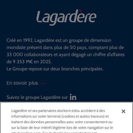
Créé en 1992, Lagardère est un groupe de dimension
mondiale présent dans plus de 50 pays, comptant plus de
33 000 collaborateurs et ayant dégagé un chiffre d’affaires
de 9 353 M€ en 2025.
Le Groupe repose sur deux branches principales.
En savoir plus
Suivez le groupe Lagardère sur
Lagardère et ses partenaires stockent et/ou accèdent à des
informations sur votre terminal (cookies et autres traceurs) et
GROUPE
traitent des données personnelles avec votre consentement ou
sur la base de leur intérêt légitime lors de votre navigation sur le