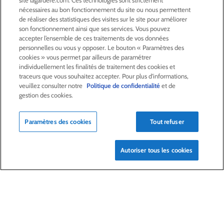
site lagardere.com. Ces technologies sont strictement
ACTIVITÉS
nécessaires au bon fonctionnement du site ou nous permettent
de réaliser des statistiques des visites sur le site pour améliorer
son fonctionnement ainsi que ses services. Vous pouvez
ACTIONNAIRES &
INVESTISSEURS
accepter l’ensemble de ces traitements de vos données
personnelles ou vous y opposer. Le bouton « Paramètres des
cookies » vous permet par ailleurs de paramétrer
LA RSE
CHEZ LAGARDÈRE
individuellement les finalités de traitement des cookies et
traceurs que vous souhaitez accepter. Pour plus d'informations,
veuillez consulter notre
Politique de confidentialité
et de
LA FONDATION
JEAN‑LUC LAGARDÈRE
gestion des cookies.
CENTRE PRESSE
Paramètres des cookies
Tout refuser
Autoriser tous les cookies
NOUS REJOINDRE
Alerte e-mail
Commande de publication
Flux RSS
Plan du site
Nous contacter
Mentions légales