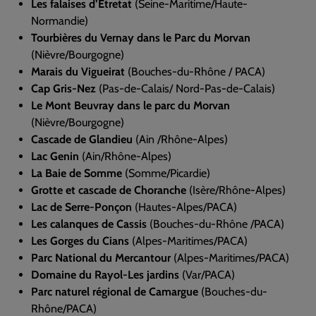
Les falaises d’Etretat
(Seine-Maritime/Haute-
Normandie)
Tourbières du Vernay dans le Parc du Morvan
(Nièvre/Bourgogne)
Marais du Vigueirat
(Bouches-du-Rhône / PACA)
Cap Gris-Nez
(Pas-de-Calais/ Nord-Pas-de-Calais)
Le Mont Beuvray dans le parc du Morvan
(Nièvre/Bourgogne)
Cascade de Glandieu
(Ain /Rhône-Alpes)
Lac Genin
(Ain/Rhône-Alpes)
La Baie de Somme
(Somme/Picardie)
Grotte et cascade de Choranche
(Isère/Rhône-Alpes)
Lac de Serre-Ponçon
(Hautes-Alpes/PACA)
Les calanques de Cassis
(Bouches-du-Rhône /PACA)
Les Gorges du Cians
(Alpes-Maritimes/PACA)
Parc National du Mercantour
(Alpes-Maritimes/PACA)
Domaine du Rayol-Les jardins
(Var/PACA)
Parc naturel régional de Camargue
(Bouches-du-
Rhône/PACA)