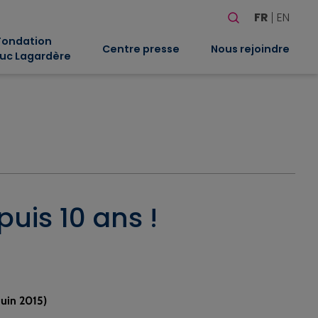
Rechercher
FR
EN
Quand les résultat
Fondation
Centre presse
Nous rejoindre
uc Lagardère
puis 10 ans !
Juin 2015)