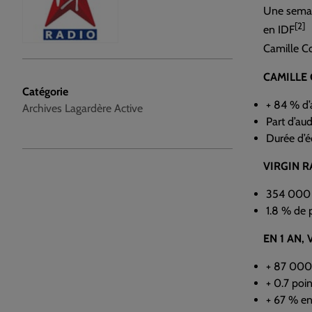
Une semain
[2]
en IDF
Camille Co
CAMILLE 
Catégorie
+ 84 % d’
Archives Lagardère Active
Part d’aud
Durée d’é
VIRGIN RA
354 000 a
1.8 % de 
EN 1 AN,
+ 87 000 
+ 0.7 poi
+ 67 % en