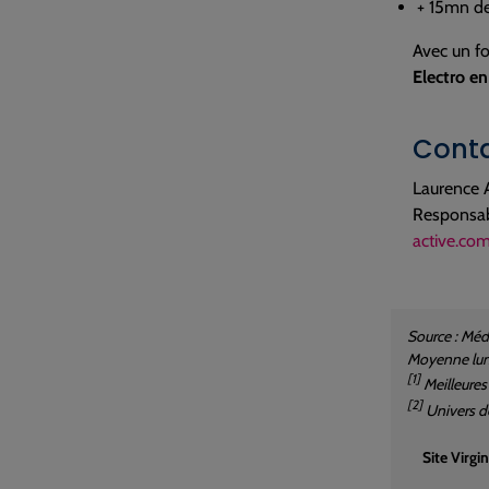
+ 15mn de
Avec un f
Electro en
Conta
Laurence 
Responsab
active.co
Source : Méd
Moyenne lund
[1]
Meilleures
[2]
Univers d
Site Virgi