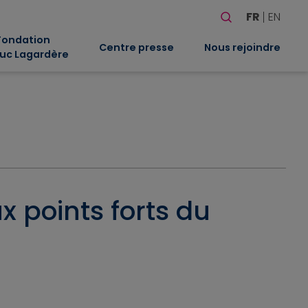
Rechercher
FR
EN
Quand les résultat
Fondation
Centre presse
Nous rejoindre
uc Lagardère
 points forts du