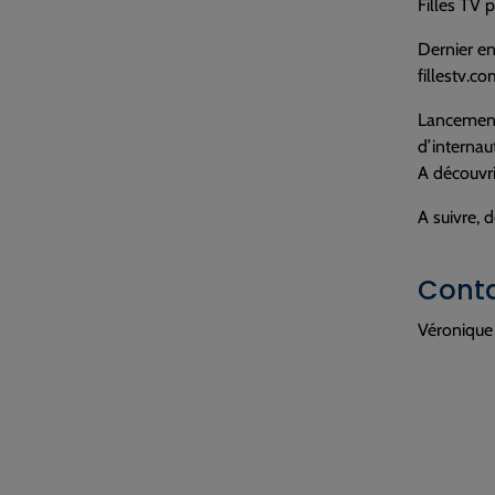
Filles TV p
Dernier en
fillestv.co
Lancement 
d’internau
A découvri
A suivre, 
Conta
Véronique 