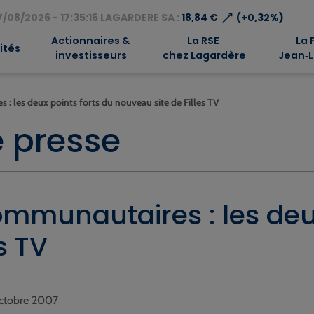
⟶
/08/2026 - 17:35:16 LAGARDERE SA :
18,84 €
(+0,32%)
Actionnaires &
La RSE
La 
ités
investisseurs
chez Lagardère
Jean‑L
: les deux points forts du nouveau site de Filles TV
 presse
mmunautaires : les deux
s TV
octobre 2007