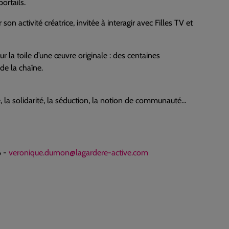
ortails.
n activité créatrice, invitée à interagir avec Filles TV et
 la toile d’une œuvre originale : des centaines
 de la chaîne.
e, la solidarité, la séduction, la notion de communauté…
6 -
veronique.dumon@lagardere-active.com