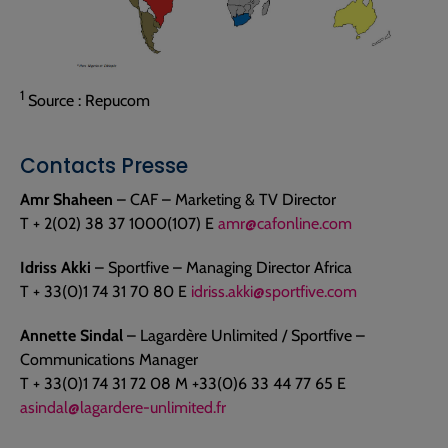
1
Source : Repucom
Contacts Presse
Amr Shaheen
– CAF – Marketing & TV Director
T + 2(02) 38 37 1000(107) E
amr@cafonline.com
Idriss Akki
– Sportfive – Managing Director Africa
T + 33(0)1 74 31 70 80 E
idriss.akki@sportfive.com
Annette Sindal
– Lagardère Unlimited / Sportfive –
Communications Manager
T + 33(0)1 74 31 72 08 M +33(0)6 33 44 77 65 E
asindal@lagardere-unlimited.fr