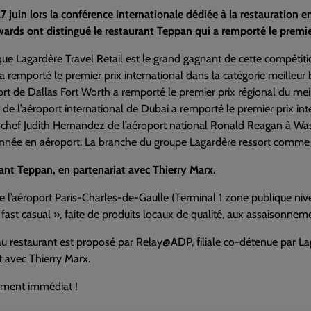
7 juin lors la conférence internationale dédiée à la restauration 
ards ont distingué le restaurant Teppan qui a remporté le premier
ue Lagardère Travel Retail est le grand gagnant de cette compétitio
a remporté le premier prix international dans la catégorie meilleur 
ort de Dallas Fort Worth a remporté le premier prix régional du mei
de l’aéroport international de Dubai a remporté le premier prix int
a chef Judith Hernandez de l’aéroport national Ronald Reagan à Was
année en aéroport. La branche du groupe Lagardère ressort comme l
ant Teppan, en partenariat avec Thierry Marx.
 l’aéroport Paris-Charles-de-Gaulle (Terminal 1 zone publique nive
 « fast casual », faite de produits locaux de qualité, aux assaisonnem
 restaurant est proposé par Relay@ADP, filiale co-détenue par Lag
t avec Thierry Marx.
ment immédiat !