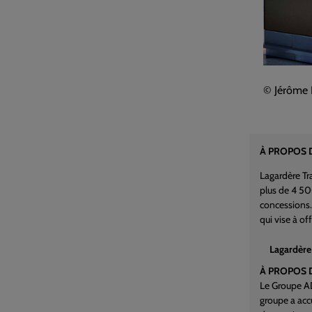
© Jérôme 
À PROPOS D
Lagardère Tra
plus de 4 500
concessions. 
qui vise à o
Lagardère 
À PROPOS 
Le Groupe AD
groupe a accu