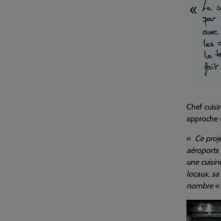
Chef cuisi
approche c
«
Ce proje
aéroports 
une cuisin
locaux, sa
nombre
« 