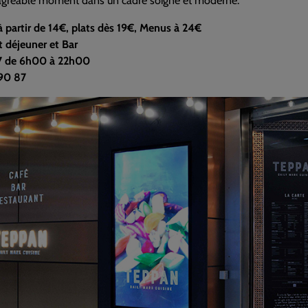
agréable moment dans un cadre soigné et moderne.
 partir de 14€, plats dès 19€, Menus à 24€
t déjeuner et Bar
7 de 6h00 à 22h00
90 87