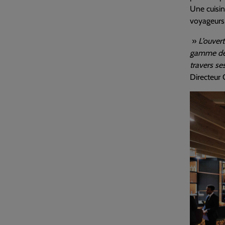
Une cuisin
voyageurs 
»
L’ouver
gamme de n
travers se
Directeur 