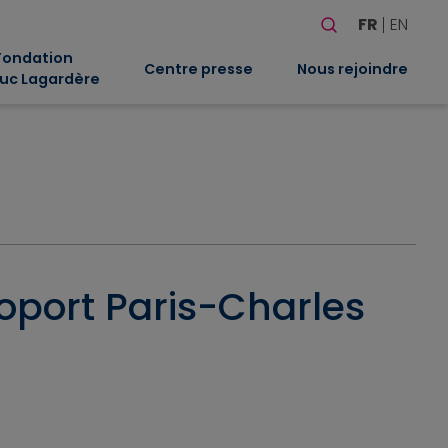
Rechercher
FR
EN
Quand les résultat
Fondation
Centre presse
Nous rejoindre
uc Lagardère
roport Paris-Charles