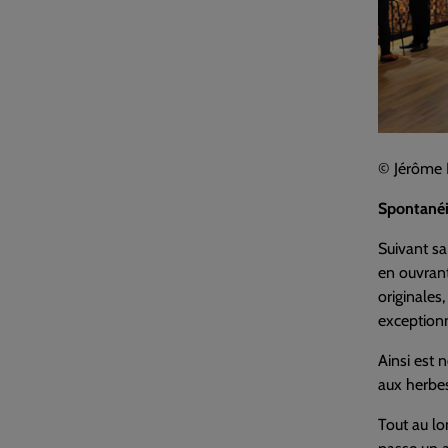
© Jérôme 
Spontanéit
Suivant sa
en ouvrant
originales
exceptionn
Ainsi est 
aux herbes
Tout au lo