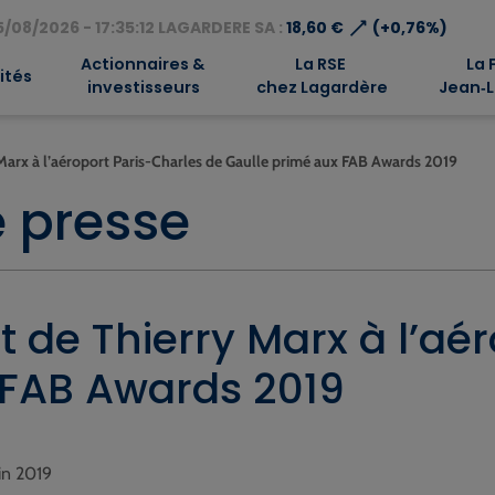
⟶
/08/2026 - 17:35:12 LAGARDERE SA :
18,60 €
(+0,76%)
Actionnaires &
La RSE
La 
ités
investisseurs
chez Lagardère
Jean‑L
 Marx à l’aéroport Paris-Charles de Gaulle primé aux FAB Awards 2019
 presse
t de Thierry Marx à l’aé
 FAB Awards 2019
uin 2019