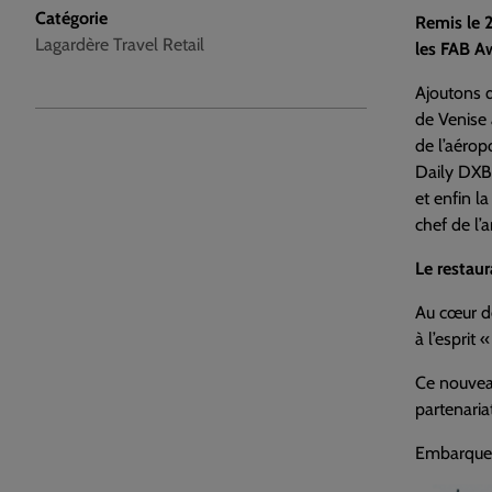
Catégorie
Remis le 2
Lagardère Travel Retail
les FAB Aw
Ajoutons q
de Venise 
de l’aérop
Daily DXB 
et enfin l
chef de l’
Le restaur
Au cœur de
à l’esprit
Ce nouveau
partenaria
Embarque