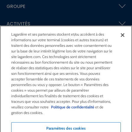
GROUPE
ACTIVITÉS
Lagardère et ses partenaires stockent et/ou accèdent à des
informations sur votre terminal (cookies et autres traceurs) et
ACTIONNAIRES &
INVESTISSEURS
traitent des données personnelles avec votre consentement ou
sur la base de leur intérêt légitime lors de votre navigation sur le
site lagardere.com. Ces technologies sont strictement
LA RSE
CHEZ LAGARDÈRE
nécessaires au bon fonctionnement du site ou nous permettent
de réaliser des statistiques des visites sur le site pour améliorer
son fonctionnement ainsi que ses services. Vous pouvez
LA FONDATION
JEAN‑LUC LAGARDÈRE
accepter l’ensemble de ces traitements de vos données
personnelles ou vous y opposer. Le bouton « Paramètres des
cookies » vous permet par ailleurs de paramétrer
CENTRE PRESSE
individuellement les finalités de traitement des cookies et
traceurs que vous souhaitez accepter. Pour plus d'informations,
veuillez consulter notre
Politique de confidentialité
et de
NOUS REJOINDRE
gestion des cookies.
Paramètres des cookies