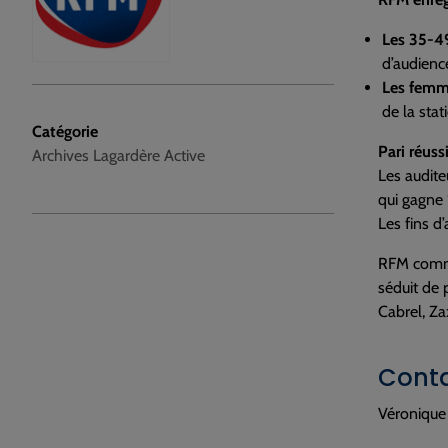
Les 35-4
d’audienc
Les fem
de la sta
Catégorie
Pari réus
Archives Lagardère Active
Les audite
qui gagne
Les fins d
RFM comm
séduit de 
Cabrel, Za
Conta
Véronique