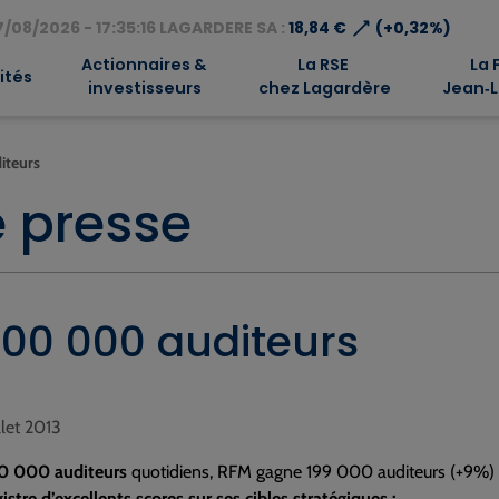
⟶
/08/2026 - 17:35:16 LAGARDERE SA :
18,84 €
(+0,32%)
Actionnaires &
La RSE
La 
ités
investisseurs
chez Lagardère
Jean‑L
iteurs
 presse
00 000 auditeurs
illet 2013
0 000 auditeurs
quotidiens, RFM gagne 199 000 auditeurs (+9%) 
stre d’excellents scores sur ses cibles stratégiques :