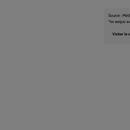
Source : Méd
*ex aequo a
Visiter le