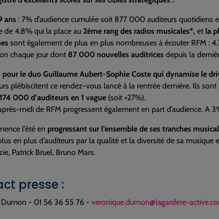
9 ans
: 7% d’audience cumulée soit 877 000 auditeurs quotidiens e
e de 4.8% qui la place au
2ème rang des radios musicales*,
et
la p
mes
sont également de plus en plus nombreuses à écouter RFM : 4.7
tion chaque jour dont
87 000 nouvelles auditrices
depuis la derniè
si pour le duo Guillaume Aubert-Sophie Coste qui dynamise le dri
urs plébiscitent ce rendez-vous lancé à la rentrée dernière. Ils son
174 000 d’auditeurs en 1 vague
(soit +27%).
’après-midi de RFM progressent également en part d’audience. A 3%
ence l’été en
progressant sur l’ensemble de ses tranches musica
plus en plus d’auditeurs par la qualité et la diversité de sa musique
zie, Patrick Bruel, Bruno Mars.
ct presse :
 Dumon - 01 56 36 55 76 -
veronique.dumon@lagardere-active.c