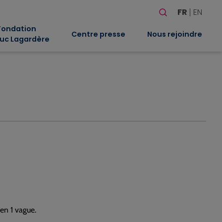
Rechercher
FR
EN
Quand les résultat
Fondation
Centre presse
Nous rejoindre
uc Lagardère
en 1 vague.