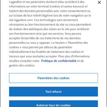
Lagardère et ses partenaires stockent et/ou accèdent à des
informations sur votre terminal (cookies et autres traceurs) et
ACTIONNAIRES &
INVESTISSEURS
traitent des données personnelles avec votre consentement ou
sur la base de leur intérêt légitime lors de votre navigation sur le
site lagardere.com. Ces technologies sont strictement
LA RSE
CHEZ LAGARDÈRE
nécessaires au bon fonctionnement du site ou nous permettent
de réaliser des statistiques des visites sur le site pour améliorer
son fonctionnement ainsi que ses services. Vous pouvez
LA FONDATION
JEAN‑LUC LAGARDÈRE
accepter l’ensemble de ces traitements de vos données
personnelles ou vous y opposer. Le bouton « Paramètres des
cookies » vous permet par ailleurs de paramétrer
CENTRE PRESSE
individuellement les finalités de traitement des cookies et
traceurs que vous souhaitez accepter. Pour plus d'informations,
veuillez consulter notre
Politique de confidentialité
et de
NOUS REJOINDRE
gestion des cookies.
Paramètres des cookies
Alerte e-mail
Commande de publication
Tout refuser
Flux RSS
Plan du site
Nous contacter
Mentions légales
Politique de confidentialité
Déclaration d’accessibilité
Autoriser tous les cookies
Crédits