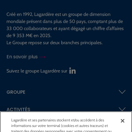
Créé en 1992, Lagardère est un groupe de dimension
mondiale présent dans plus de 50 pays, comptant plus de
33 000 collaborateurs et ayant dégagé un chiffre d’affaires
de 9 353 M€ en 2025.
Le Groupe repose sur deux branches principales.
En savoir plus
Suivez le groupe Lagardère sur
GROUPE
ACTIVITÉS
Lagardère et ses partenaires stockent et/ou accèdent à des
informations sur votre terminal (cookies et autres traceurs) et
ACTIONNAIRES &
INVESTISSEURS
traitent des données personnelles avec votre consentement ou