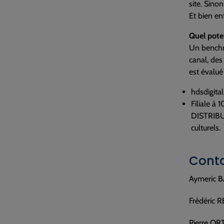
site. Sino
Et bien en
Quel poten
Un benchma
canal, des
est évalué
hdsdigita
Filiale à
DISTRIBUT
culturels.
Conta
Aymeric B
Frédéric 
Pierre OR