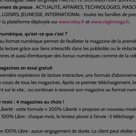
ement de presse
. ACTUALITE, AFFAIRES, TECHNOLOGIES, MASC
LOISIRS, JEUNESSE, INTERNATIONAL : toutes les familles de presse
 la plateforme déployée sur
www.relay.fr
et
www.virginmega.fr
.
numérique, qu’est-ce que c’est ?
au format numérique permet de feuilleter le magazine de la premièr
la lecture grâce aux liens interactifs dans les publicités ou le rédact
ines et aussi d’embarquer des bonus numériques comme de la video
agazines en essai gratuit
remière expérience de lecture interactive, une formule d’abonneme
cours de tous les magazines. Après ce premier téléchargement, le
t sur le site… ou continuer à recevoir son magazine au format num
r mois : 4 magazines au choix !
t Liberté : cette formule « 200% Liberté » propose un nouveau mo
 100% Libre : chaque mois, le lecteur picore à l’envie : il télécha
e 100% Libre : aucun engagement de durée. Le client peut résilier 