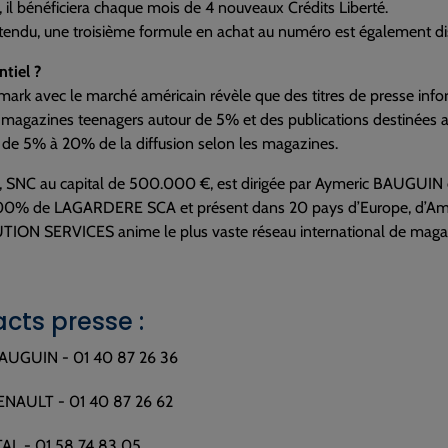
n, il bénéficiera chaque mois de 4 nouveaux Crédits Liberté.
tendu, une troisième formule en achat au numéro est également di
tiel ?
rk avec le marché américain révèle que des titres de presse inform
 magazines teenagers autour de 5% et des publications destinées au
 de 5% à 20% de la diffusion selon les magazines.
l, SNC au capital de 500.000 €, est dirigée par Aymeric BAUGUIN
 100% de LAGARDERE SCA et présent dans 20 pays d’Europe, d’Amé
ION SERVICES anime le plus vaste réseau international de magasins
cts presse :
AUGUIN - 01 40 87 26 36
RENAULT - 01 40 87 26 62
TAL - 01 58 74 83 05