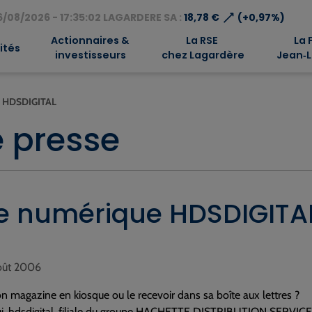
⟶
/08/2026 - 17:35:02 LAGARDERE SA :
18,78 €
(+0,97%)
Actionnaires &
La RSE
La 
ités
investisseurs
chez Lagardère
Jean‑L
e HDSDIGITAL
 presse
ue numérique HDSDIGITA
août 2006
n magazine en kiosque ou le recevoir dans sa boîte aux lettres ?
ui, hdsdigital, filiale du groupe HACHETTE DISTRIBUTION SERVICES