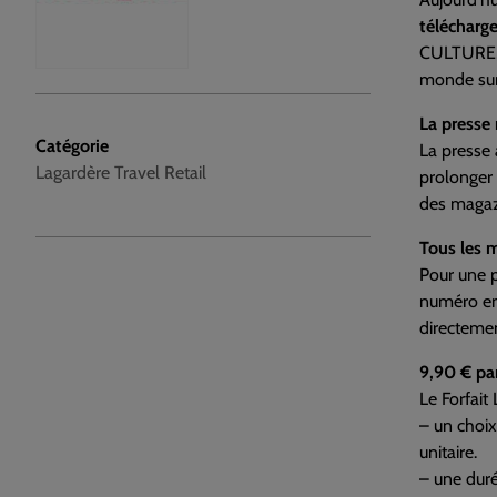
télécharg
CULTURE, 
monde sur
La presse 
Catégorie
La presse 
Lagardère Travel Retail
prolonger 
des magaz
Tous les m
Pour une p
numéro en 
directemen
9,90 € pa
Le Forfai
– un choix
unitaire.
– une duré