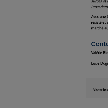
succès et 
l’encadrem
Avec une 
résisté et
marché aus
Conta
Valérie Bl
Lucie Dugi
Visiter le