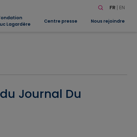
Rechercher
FR
EN
Quand les résultat
Fondation
Centre presse
Nous rejoindre
uc Lagardère
 du Journal Du