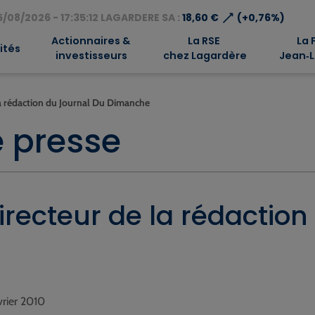
⟶
/08/2026 - 17:35:12 LAGARDERE SA :
18,60 €
(+0,76%)
Actionnaires &
La RSE
La 
ités
investisseurs
chez Lagardère
Jean‑L
a rédaction du Journal Du Dimanche
 presse
recteur de la rédaction
évrier 2010