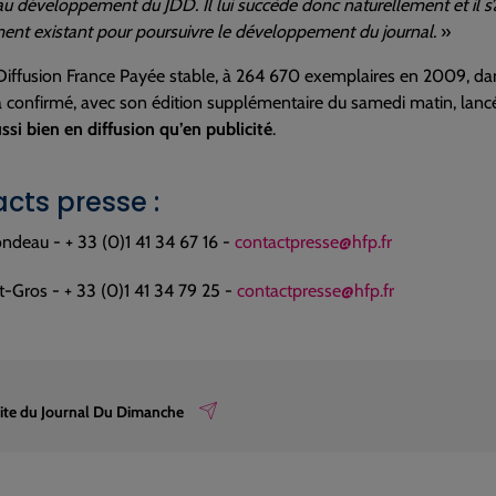
au développement du JDD. Il lui succède donc naturellement et il s’
ent existant pour poursuivre le développement du journal.
»
Diffusion France Payée stable, à 264 670 exemplaires en 2009, da
 a confirmé, avec son édition supplémentaire du samedi matin, lanc
si bien en diffusion qu’en publicité
.
cts presse :
ondeau - + 33 (0)1 41 34 67 16 -
contactpresse@hfp.fr
t-Gros - + 33 (0)1 41 34 79 25 -
contactpresse@hfp.fr
 site du Journal Du Dimanche