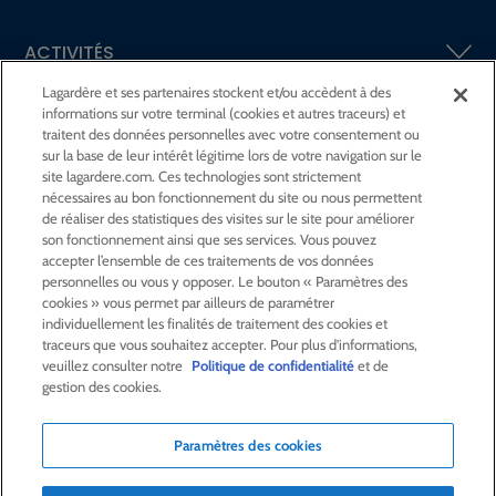
ACTIVITÉS
Lagardère et ses partenaires stockent et/ou accèdent à des
informations sur votre terminal (cookies et autres traceurs) et
ACTIONNAIRES &
INVESTISSEURS
traitent des données personnelles avec votre consentement ou
sur la base de leur intérêt légitime lors de votre navigation sur le
site lagardere.com. Ces technologies sont strictement
LA RSE
CHEZ LAGARDÈRE
nécessaires au bon fonctionnement du site ou nous permettent
de réaliser des statistiques des visites sur le site pour améliorer
son fonctionnement ainsi que ses services. Vous pouvez
LA FONDATION
JEAN‑LUC LAGARDÈRE
accepter l’ensemble de ces traitements de vos données
personnelles ou vous y opposer. Le bouton « Paramètres des
cookies » vous permet par ailleurs de paramétrer
CENTRE PRESSE
individuellement les finalités de traitement des cookies et
traceurs que vous souhaitez accepter. Pour plus d'informations,
veuillez consulter notre
Politique de confidentialité
et de
NOUS REJOINDRE
gestion des cookies.
Paramètres des cookies
Alerte e-mail
Commande de publication