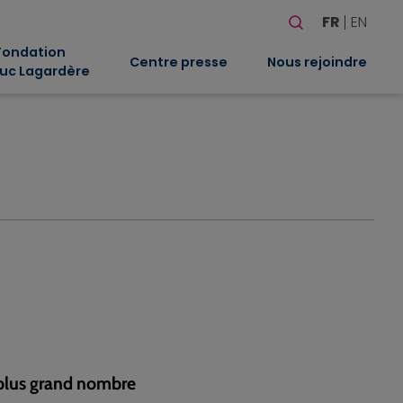
Rechercher
FR
EN
Quand les résultat
Fondation
Centre presse
Nous rejoindre
uc Lagardère
u plus grand nombre