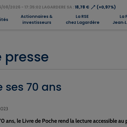
⟶
/08/2026 - 17:35:02 LAGARDERE SA :
18,78 €
(+0,97%)
Actionnaires &
La RSE
La 
ités
investisseurs
chez Lagardère
Jean‑L
 presse
e ses 70 ans
 2023
0 ans, le Livre de Poche rend la lecture accessible a