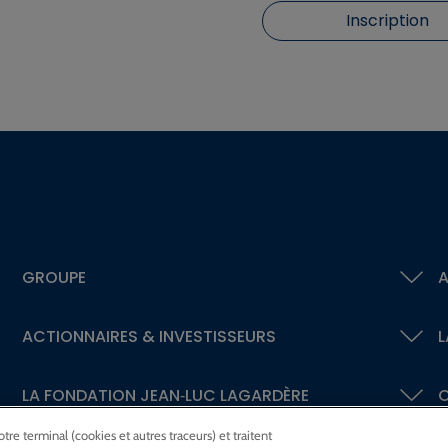
Inscription
GROUPE
A
ACTIONNAIRES &
INVESTISSEURS
L
LA FONDATION
JEAN‑LUC LAGARDÈRE
C
re terminal (cookies et autres traceurs) et traitent