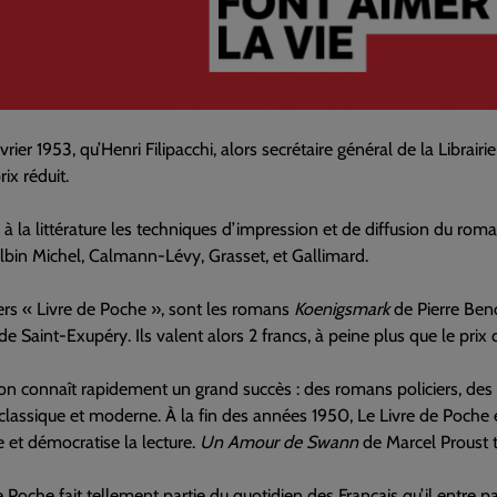
vrier 1953, qu’Henri Filipacchi, alors secrétaire général de la Librair
ix réduit.
e à la littérature les techniques d’impression et de diffusion du rom
Albin Michel, Calmann-Lévy, Grasset, et Gallimard.
rs « Livre de Poche », sont les romans
Koenigsmark
de Pierre Ben
de Saint-Exupéry. Ils valent alors 2 francs, à peine plus que le prix 
ion connaît rapidement un grand succès : des romans policiers, des 
e classique et moderne. À la fin des années 1950, Le Livre de Poche e
e et démocratise la lecture.
Un Amour de Swann
de Marcel Proust 
e Poche fait tellement partie du quotidien des Français qu’il entre 