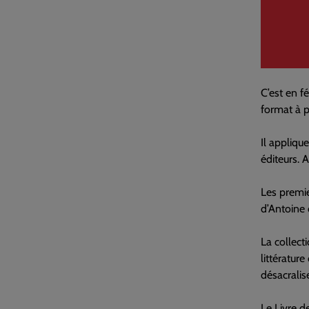
C’est en fé
format à pr
Il appliqu
éditeurs. 
Les premie
d’Antoine 
La collect
littératur
désacralis
Le Livre d