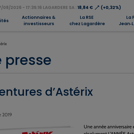
⟶
/08/2026 - 17:35:16 LAGARDERE SA :
18,84 €
(+0,32%)
Actionnaires &
La RSE
La 
ités
investisseurs
chez Lagardère
Jean‑L
érix
 presse
ntures d’Astérix
e 2019
Une année anniversaire e
résolument L’ANNÉE Asté