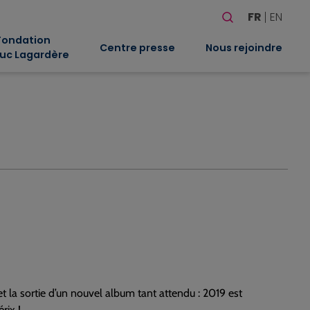
Rechercher
FR
EN
Quand les résultat
Fondation
Centre presse
Nous rejoindre
uc Lagardère
t la sortie d’un nouvel album tant attendu : 2019 est
rix !