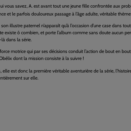
qui vous savez, A. est avant tout une jeune fille confrontée aux pro
nce et le parfois douloureux passage à l’âge adulte, véritable thèm
i son illustre paternel n’apparaît qu’à l’occasion d’une case dans toute
te existe ô combien, et porte l’album comme sans doute aucun per
-là dans la série.
 force motrice qui par ses décisions conduit l’action de bout en bout,
 Obélix dont la mission consiste à la suivre !
 elle est donc la première véritable aventurière de la série, l’histoi
ntièrement sur elle.