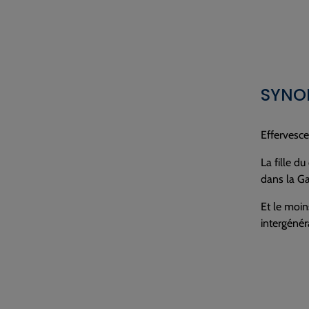
SYNO
Effervesc
La fille d
dans la Ga
Et le moin
intergénér