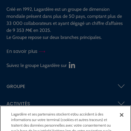
Créé en 1992, Lagardère est un groupe de dimension
mondiale présent dans plus de 50 pays, comptant plus de
33 000 collaborateurs et ayant dégagé un chiffre d’affaires
de 9 353 M€ en 2025.
Le Groupe repose sur deux branches principales.
En savoir plus
Suivez le groupe Lagardère sur
GROUPE
ACTIVITÉS
Lagardère et ses partenaires stockent et/ou accèdent à des
informations sur votre terminal (cookies et autres traceurs) et
ACTIONNAIRES &
INVESTISSEURS
traitent des données personnelles avec votre consentement ou
sur la base de leur intérêt légitime lors de votre navigation sur le