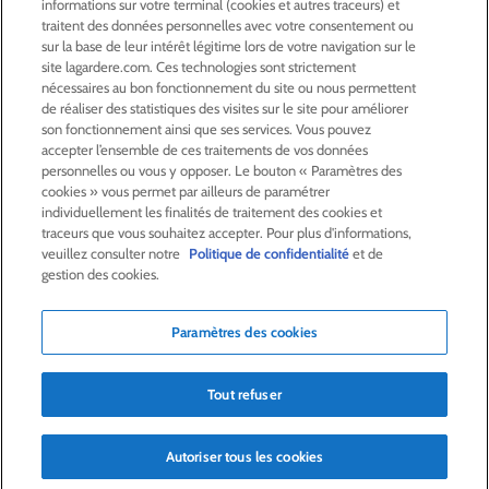
informations sur votre terminal (cookies et autres traceurs) et
ACTIONNAIRES &
INVESTISSEURS
traitent des données personnelles avec votre consentement ou
sur la base de leur intérêt légitime lors de votre navigation sur le
site lagardere.com. Ces technologies sont strictement
LA RSE
CHEZ LAGARDÈRE
nécessaires au bon fonctionnement du site ou nous permettent
de réaliser des statistiques des visites sur le site pour améliorer
son fonctionnement ainsi que ses services. Vous pouvez
LA FONDATION
JEAN‑LUC LAGARDÈRE
accepter l’ensemble de ces traitements de vos données
personnelles ou vous y opposer. Le bouton « Paramètres des
cookies » vous permet par ailleurs de paramétrer
CENTRE PRESSE
individuellement les finalités de traitement des cookies et
traceurs que vous souhaitez accepter. Pour plus d'informations,
veuillez consulter notre
Politique de confidentialité
et de
NOUS REJOINDRE
gestion des cookies.
Paramètres des cookies
Alerte e-mail
Commande de publication
Tout refuser
Flux RSS
Plan du site
Nous contacter
Mentions légales
Politique de confidentialité
Déclaration d’accessibilité
Autoriser tous les cookies
Crédits
© Lagardère 2026