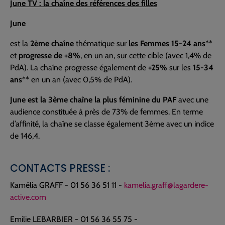
June TV : la chaîne des références des filles
June
est la
2ème chaîne
thématique sur
les Femmes 15-24 ans
**
et
progresse de +8%
, en un an, sur cette cible (avec 1,4% de
PdA). La chaîne progresse également de
+25%
sur les
15-34
ans
** en un an (avec 0,5% de PdA).
June
est la 3ème chaîne la plus féminine du PAF
avec une
audience constituée à près de 73% de femmes. En terme
d’affinité, la chaîne se classe également 3ème avec un indice
de 146,4.
CONTACTS PRESSE :
Kamélia GRAFF - 01 56 36 51 11 -
kamelia.graff@lagardere-
active.com
Emilie LEBARBIER - 01 56 36 55 75 -