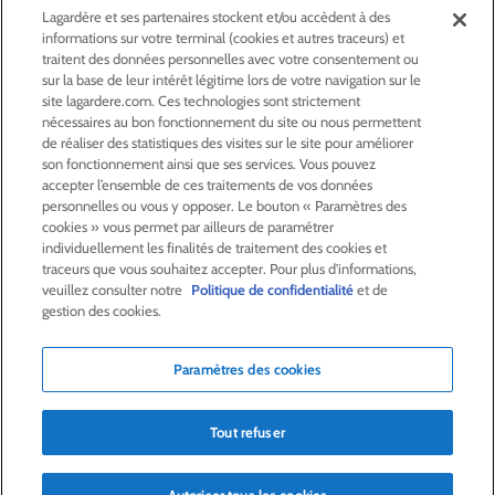
Lagardère et ses partenaires stockent et/ou accèdent à des
informations sur votre terminal (cookies et autres traceurs) et
ACTIONNAIRES &
INVESTISSEURS
traitent des données personnelles avec votre consentement ou
sur la base de leur intérêt légitime lors de votre navigation sur le
site lagardere.com. Ces technologies sont strictement
LA RSE
CHEZ LAGARDÈRE
nécessaires au bon fonctionnement du site ou nous permettent
de réaliser des statistiques des visites sur le site pour améliorer
son fonctionnement ainsi que ses services. Vous pouvez
LA FONDATION
JEAN‑LUC LAGARDÈRE
accepter l’ensemble de ces traitements de vos données
personnelles ou vous y opposer. Le bouton « Paramètres des
cookies » vous permet par ailleurs de paramétrer
CENTRE PRESSE
individuellement les finalités de traitement des cookies et
traceurs que vous souhaitez accepter. Pour plus d'informations,
veuillez consulter notre
Politique de confidentialité
et de
NOUS REJOINDRE
gestion des cookies.
Paramètres des cookies
Alerte e-mail
Commande de publication
Tout refuser
Flux RSS
Plan du site
Nous contacter
Mentions légales
Politique de confidentialité
Déclaration d’accessibilité
Crédits