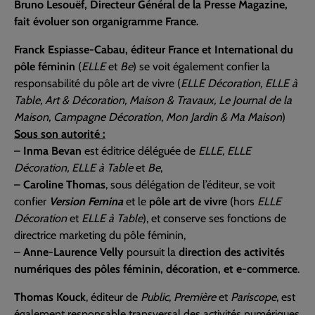
Bruno Lesouëf, Directeur Général de la Presse Magazine,
fait évoluer son organigramme France.
Franck Espiasse-Cabau, éditeur France et International du
pôle féminin
(
ELLE
et
Be
) se voit également confier la
responsabilité du pôle art de vivre (
ELLE Décoration, ELLE à
Table, Art & Décoration, Maison & Travaux, Le Journal de la
Maison, Campagne Décoration, Mon Jardin & Ma Maison
)
Sous son autorité :
–
Inma Bevan
est éditrice déléguée de
ELLE, ELLE
Décoration, ELLE à Table
et
Be
,
–
Caroline Thomas
, sous délégation de l’éditeur, se voit
confier
Version Femina
et le
pôle art de vivre
(hors
ELLE
Décoration
et
ELLE à Table
), et conserve ses fonctions de
directrice marketing du pôle féminin,
–
Anne-Laurence Velly
poursuit la
direction des activités
numériques des pôles féminin, décoration, et e-commerce
.
Thomas Kouck
, éditeur de
Public
,
Première
et
Pariscope
, est
également responsable transversal des activités numériques