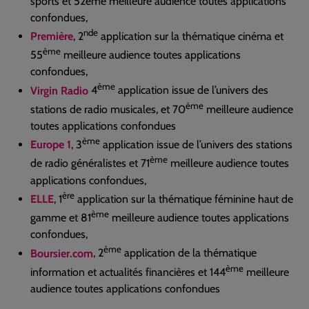
sports et 52ème meilleure audience toutes applications
confondues,
nde
Première
, 2
application sur la thématique cinéma et
ème
55
meilleure audience toutes applications
confondues,
ème
Virgin Radio
4
application issue de l’univers des
ème
stations de radio musicales, et 70
meilleure audience
toutes applications confondues
ème
Europe 1
, 3
application issue de l’univers des stations
ème
de radio généralistes et 71
meilleure audience toutes
applications confondues,
ère
ELLE
, 1
application sur la thématique féminine haut de
ème
gamme et 81
meilleure audience toutes applications
confondues,
ème
Boursier.com
, 2
application de la thématique
ème
information et actualités financières et 144
meilleure
audience toutes applications confondues