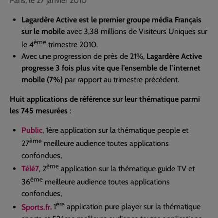
Paris, le 27 janvier 2010
Lagardère Active est le premier groupe média Français
sur le mobile
avec 3,38 millions de Visiteurs Uniques sur
ème
le 4
trimestre 2010.
Avec une progression de près de 21%,
Lagardère Active
progresse 3 fois plus vite que l’ensemble de l’internet
mobile (7%)
par rapport au trimestre précédent.
Huit applications de référence sur leur thématique parmi
les 745 mesurées
:
Public
, 1ère application sur la thématique people et
ème
27
meilleure audience toutes applications
confondues,
ème
Télé7
, 2
application sur la thématique guide TV et
ème
36
meilleure audience toutes applications
confondues,
ère
Sports.fr
, 1
application pure player sur la thématique