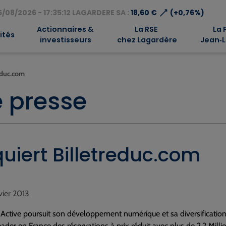
⟶
/08/2026 - 17:35:12 LAGARDERE SA :
18,60 €
(+0,76%)
Actionnaires &
La RSE
La 
ités
investisseurs
chez Lagardère
Jean‑L
reduc.com
 presse
uiert Billetreduc.com
nvier 2013
Active poursuit son développement numérique et sa diversification
leader en France des réservations à prix réduit avec plus de 2,2 Milli