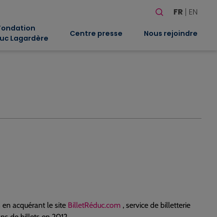
Rechercher
FR
EN
Quand les résultat
Fondation
Centre presse
Nous rejoindre
uc Lagardère
 en acquérant le site
BilletRéduc.com
, service de billetterie
ons de billets en 2012.