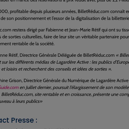
00, profitable depuis plusieurs années, BilletRéduc.com connaît en
 de son positionnement et l’essor de la digitalisation de la billetterie
c.com restera dirigé par Fabienne et Jean-Marie Rétif qui ont su ti
de sorties culturelles, faire de leur site un véritable partenaire pour
ent rentable de la société.
nne Rétif, Directrice Générale Déléguée de BilletRéduc.com
« Bill
 sur les différents médias de Lagardère Active : les publics d’Europe 
et loisirs et recherchent des conseils et idées de sorties ».
hine Grison, Directrice Générale du Numérique de Lagardère Activ
uide.com
en Juillet dernier, poursuit l’élargissement de son modèl
 BilletRéduc.com, site rentable et en croissance, présente une co
uveau à leurs publics»
ct Presse :