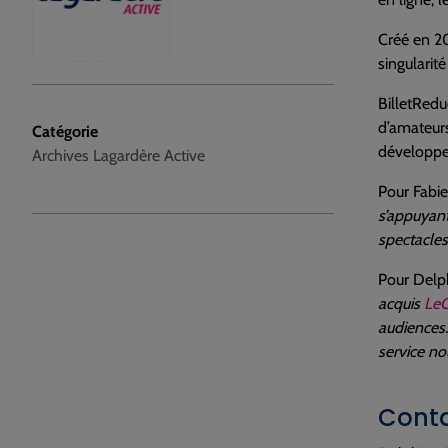
Créé en 20
singularité
BilletRedu
d’amateurs 
Catégorie
développem
Archives Lagardère Active
Pour Fabie
s’appuyant
spectacles 
Pour Delp
acquis
LeG
audiences.
service no
Conta