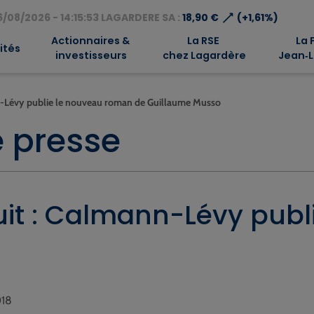
⟶
/08/2026 - 14:15:53 LAGARDERE SA :
18,90 €
(+1,61%)
Actionnaires &
La RSE
La 
ités
investisseurs
chez Lagardère
Jean‑L
ann-Lévy publie le nouveau roman de Guillaume Musso
 presse
 Nuit : Calmann-Lévy pu
018