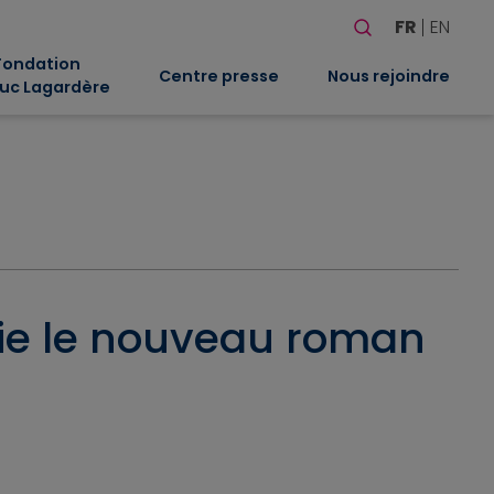
Rechercher
FR
EN
Quand les résultat
Fondation
Centre presse
Nous rejoindre
uc Lagardère
blie le nouveau roman