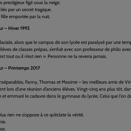
prestigieux figé sous la neige.
liés par un secret tragique.
fille emportée par la nuit.
ur – Hiver 1992
laciale, alors que le campus de son lycée est paralysé par une temp
élèves de classes prépas, s’enfuit avec son professeur de philo avec q
st tout ou il n’est rien ». Personne ne la reverra jamais.
ur – Printemps 2017
inséparables, Fanny, Thomas et Maxime – les meilleurs amis de Vinca
ent lors d’une réunion d’anciens élèves. Vingt-cinq ans plus tôt, dan
 et emmuré le cadavre dans le gymnase du lycée. Celui que l’on doi
lus rien ne s’oppose à ce qu’éclate la vérité.
te.
se.