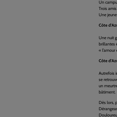
Un campus 
Trois amis 
Une jeune 
Côte d’Az
Une nuit g
brillantes 
« l’amour e
Côte d’Az
Autrefois 
se retrouv
un meurtre
bâtiment.
Dès lors, p
Dérangean
Douloureu