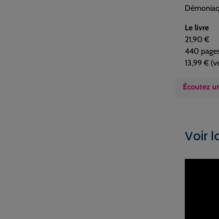
Démoniaq
Le livre
21,90 €
440 page
13,99 € (v
Écoutez un
Voir 