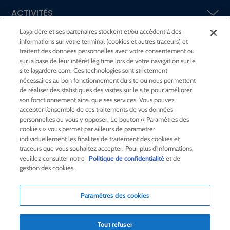
ACTIVITÉS
Lagardère et ses partenaires stockent et/ou accèdent à des
informations sur votre terminal (cookies et autres traceurs) et
ACTIONNAIRES &
INVESTISSEURS
traitent des données personnelles avec votre consentement ou
sur la base de leur intérêt légitime lors de votre navigation sur le
site lagardere.com. Ces technologies sont strictement
LA RSE
CHEZ LAGARDÈRE
nécessaires au bon fonctionnement du site ou nous permettent
de réaliser des statistiques des visites sur le site pour améliorer
son fonctionnement ainsi que ses services. Vous pouvez
LA FONDATION
JEAN‑LUC LAGARDÈRE
accepter l’ensemble de ces traitements de vos données
personnelles ou vous y opposer. Le bouton « Paramètres des
cookies » vous permet par ailleurs de paramétrer
CENTRE PRESSE
individuellement les finalités de traitement des cookies et
traceurs que vous souhaitez accepter. Pour plus d'informations,
veuillez consulter notre
Politique de confidentialité
et de
NOUS REJOINDRE
gestion des cookies.
Paramètres des cookies
Alerte e-mail
Commande de publication
Tout refuser
Flux RSS
Plan du site