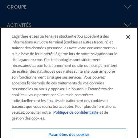
GROUPE
ACTIVITÉS
Lagardère et ses partenaires stockent et/ou accèdent à des
informations sur votre terminal (cookies et autres traceurs) et
ACTIONNAIRES &
INVESTISSEURS
traitent des données personnelles avec votre consentement ou
sur la base de leur intérêt légitime lors de votre navigation sur le
site lagardere.com. Ces technologies sont strictement
LA RSE
CHEZ LAGARDÈRE
nécessaires au bon fonctionnement du site ou nous permettent
de réaliser des statistiques des visites sur le site pour améliorer
son fonctionnement ainsi que ses services. Vous pouvez
LA FONDATION
JEAN‑LUC LAGARDÈRE
accepter l’ensemble de ces traitements de vos données
personnelles ou vous y opposer. Le bouton « Paramètres des
cookies » vous permet par ailleurs de paramétrer
CENTRE PRESSE
individuellement les finalités de traitement des cookies et
traceurs que vous souhaitez accepter. Pour plus d'informations,
veuillez consulter notre
Politique de confidentialité
et de
NOUS REJOINDRE
gestion des cookies.
Paramètres des cookies