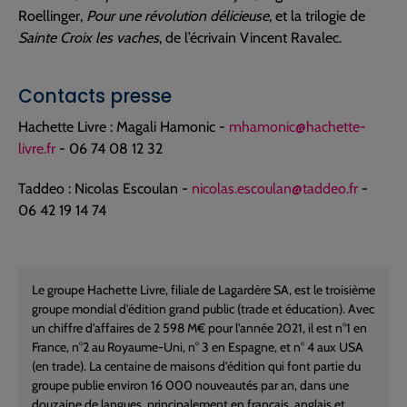
Roellinger,
Pour une révolution délicieuse
, et la trilogie de
Sainte Croix les vaches
, de l’écrivain Vincent Ravalec.
Contacts presse
Hachette Livre : Magali Hamonic -
mhamonic@hachette-
livre.fr
- 06 74 08 12 32
Taddeo : Nicolas Escoulan -
nicolas.escoulan@taddeo.fr
-
06 42 19 14 74
Le groupe Hachette Livre, filiale de Lagardère SA, est le troisième
groupe mondial d'édition grand public (trade et éducation). Avec
un chiffre d'affaires de 2 598 M€ pour l'année 2021, il est n°1 en
France, n°2 au Royaume-Uni, n° 3 en Espagne, et n° 4 aux USA
(en trade). La centaine de maisons d'édition qui font partie du
groupe publie environ 16 000 nouveautés par an, dans une
douzaine de langues, principalement en français, anglais et