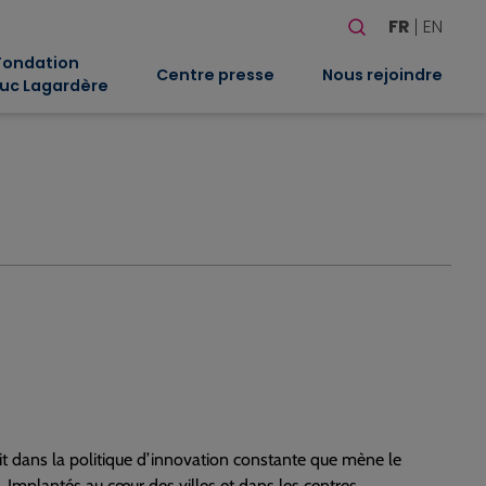
Rechercher
FR
EN
Quand les résultat
Fondation
Centre presse
Nous rejoindre
uc Lagardère
rit dans la politique d’innovation constante que mène le
mplantés au cœur des villes et dans les centres