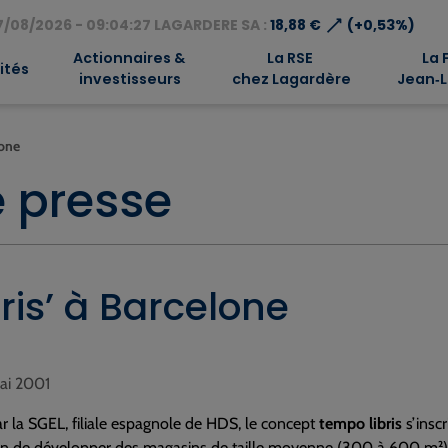
⟶
/08/2026 - 09:04:27 LAGARDERE SA :
18,88 €
(+0,53%)
Actionnaires &
La RSE
La 
ités
investisseurs
chez Lagardère
Jean‑L
lone
 presse
ris’ à Barcelone
mai 2001
r la SGEL, filiale espagnole de HDS, le concept
tempo libris
s’insc
n de développer des magasins de taille moyenne (300 à 600 m²). I