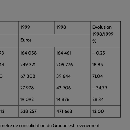
1999
1998
Evolution
1998/1999
Euros
%
93
164 058
164 461
– 0,25
44
249 321
209 776
18,85
0
67 808
39 644
71,04
27 978
42 906
– 34,79
19 092
14 876
28,34
12
528 257
471 663
12,00
érimètre de consolidation du Groupe est l’événement