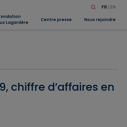
Rechercher
FR
EN
Quand les résultat
Fondation
Centre presse
Nous rejoindre
uc Lagardère
, chiffre d’affaires en