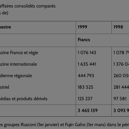
’affaires consolidés comparés
s de)
mestre
1999
1998
Francs
zine France et régie
1 076 143
1 078 7
zine internationale
1 635 441
1 376 0
idienne régionale
444 793
260 05
striel
183 525
281 444
dias et produits dérivés
125 237
97 581
3 465 139
3 093 9
es groupes Rusconi (1er janvier) et Fujin Gaho (1er mars) dans le p