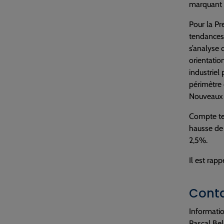
marquant d
Pour la Pr
tendances 
s’analyse
orientatio
industriel
périmètre 
Nouveaux M
Compte ten
hausse de 
2,5%.
Il est rap
Conta
Informatio
Pascal Bel