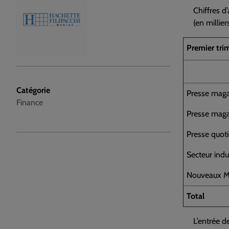
Chiffres d
(en millier
Premier tri
Catégorie
Presse maga
Finance
Presse maga
Presse quot
Secteur indu
Nouveaux Mé
Total
L’entrée d