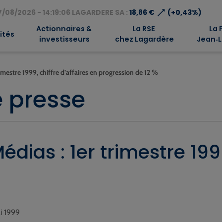
⟶
/08/2026 - 14:19:06 LAGARDERE SA :
18,86 €
(+0,43%)
Actionnaires &
La RSE
La 
ités
investisseurs
chez Lagardère
Jean‑L
rimestre 1999, chiffre d’affaires en progression de 12 %
 presse
dias : 1er trimestre 1999
ai 1999