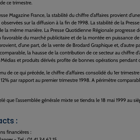
e ce trimestre.
esse Magazine France, la stabilité du chiffre d’affaires provient d’un
observées sur la diffusion à la fin de 1998. La stabilité de la Pres
 de la même manière. La Presse Quotidienne Régionale progresse d
n favorable du marché publicitaire et de la montée en puissance de 
 provient, d’une part, de la vente de Brodard Graphique et, d’autre p
comparable, la hausse de la contribution de ce secteur au chiffre d’
édias et produits dérivés profite de bonnes opérations pendant c
u de ce qui précède, le chiffre d’affaires consolidé du 1er trimestr
12% par rapport au premier trimestre 1998. A périmètre comparable
pelé que l’assemblée générale mixte se tiendra le 18 mai 1999 au sièg
cts :
ns financières :
langer - Tel : 01 41 34 62 15