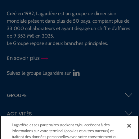
Créé en 1992, Lagardère est un groupe de dimension
mondiale présent dans plus de 50 pays, comptant plus de
33 000 collaborateurs et ayant dégagé un chiffre d’affaires
de 9 353 M€ en 2025.
Le Groupe repose sur deux branches principales.
En savoir plus
Suivez le groupe Lagardère sur
GROUPE
ACTIVITÉS
Lagardère et ses partenaires stockent et/ou accèdent à des
informations sur votre terminal (cookies et autres traceurs) et
ACTIONNAIRES &
INVESTISSEURS
traitent des données personnelles avec votre consentement ou