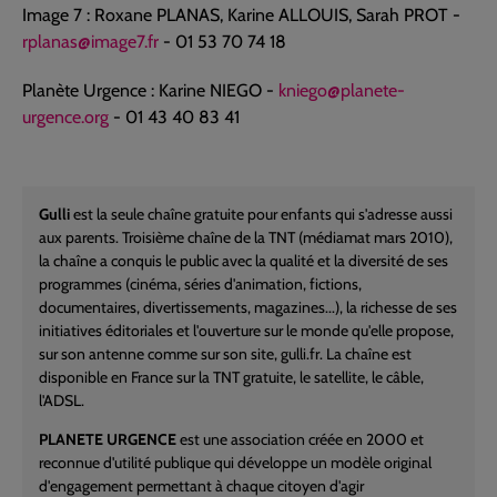
Image 7 : Roxane PLANAS, Karine ALLOUIS, Sarah PROT -
rplanas@image7.fr
- 01 53 70 74 18
Planète Urgence : Karine NIEGO -
kniego@planete-
urgence.org
- 01 43 40 83 41
Gulli
est la seule chaîne gratuite pour enfants qui s'adresse aussi
aux parents. Troisième chaîne de la TNT (médiamat mars 2010),
la chaîne a conquis le public avec la qualité et la diversité de ses
programmes (cinéma, séries d'animation, fictions,
documentaires, divertissements, magazines...), la richesse de ses
initiatives éditoriales et l'ouverture sur le monde qu'elle propose,
sur son antenne comme sur son site, gulli.fr. La chaîne est
disponible en France sur la TNT gratuite, le satellite, le câble,
l'ADSL.
PLANETE URGENCE
est une association créée en 2000 et
reconnue d'utilité publique qui développe un modèle original
d'engagement permettant à chaque citoyen d'agir