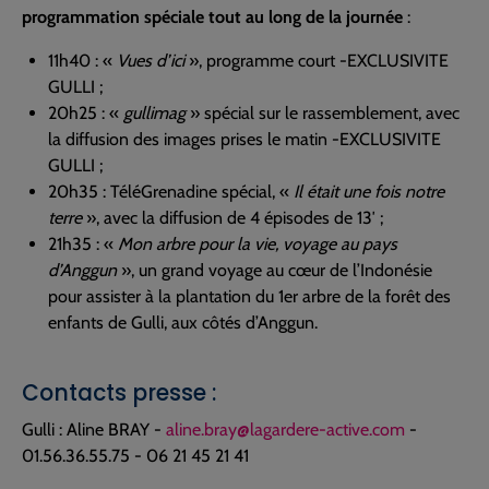
programmation spéciale tout au long de la journée
:
11h40 : «
Vues d’ici
», programme court -EXCLUSIVITE
GULLI ;
20h25 : «
gullimag
» spécial sur le rassemblement, avec
la diffusion des images prises le matin -EXCLUSIVITE
GULLI ;
20h35 : TéléGrenadine spécial, «
Il était une fois notre
terre
», avec la diffusion de 4 épisodes de 13′ ;
21h35 : «
Mon arbre pour la vie, voyage au pays
d’Anggun
», un grand voyage au cœur de l’Indonésie
pour assister à la plantation du 1er arbre de la forêt des
enfants de Gulli, aux côtés d’Anggun.
Contacts presse :
Gulli : Aline BRAY -
aline.bray@lagardere-active.com
-
01.56.36.55.75 - 06 21 45 21 41