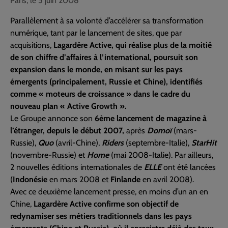
Paris, le 5 juin 2008
Parallèlement à sa volonté d’accélérer sa transformation
numérique, tant par le lancement de sites, que par
acquisitions,
Lagardère Active, qui réalise plus de la moitié
de son chiffre d’affaires à l’international, poursuit son
expansion dans le monde, en misant sur les pays
émergents (principalement, Russie et Chine), identifiés
comme « moteurs de croissance » dans le cadre du
nouveau plan « Active Growth ».
Le Groupe annonce son
6ème lancement de magazine à
l’étranger, depuis le début 2007,
après
Domoï
(mars-
Russie),
Quo
(avril-Chine),
Riders
(septembre-Italie),
StarHit
(novembre-Russie) et
Home
(mai 2008-Italie). Par ailleurs,
2 nouvelles éditions internationales de
ELLE
ont été lancées
(
Indonésie
en mars 2008 et
Finlande
en avril 2008).
Avec ce deuxième lancement presse, en moins d’un an en
Chine,
Lagardère Active confirme son objectif de
redynamiser ses métiers traditionnels dans les pays