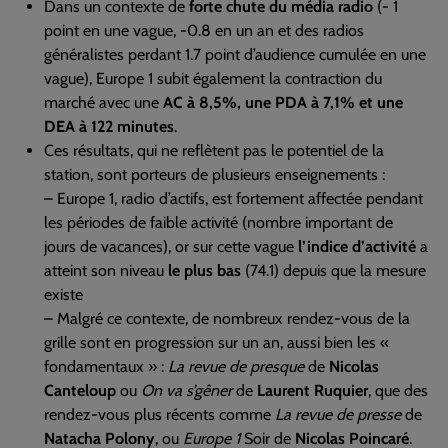
Dans un contexte de
forte chute du média radio
(- 1
point en une vague, -0.8 en un an et des radios
généralistes perdant 1.7 point d’audience cumulée en une
vague), Europe 1 subit également la contraction du
marché avec une
AC à 8,5%, une PDA à 7,1% et une
DEA à 122 minutes
.
Ces résultats, qui ne reflètent pas le potentiel de la
station, sont porteurs de plusieurs enseignements :
– Europe 1, radio d’actifs, est fortement affectée pendant
les périodes de faible activité (nombre important de
jours de vacances), or sur cette vague
l’indice d’activité
a
atteint son niveau
le plus bas
(74.1) depuis que la mesure
existe
– Malgré ce contexte, de nombreux rendez-vous de la
grille sont en progression sur un an, aussi bien les «
fondamentaux » :
La revue de presque
de
Nicolas
Canteloup
ou
On va s’gêner
de
Laurent Ruquier
, que des
rendez-vous plus récents comme
La revue de presse
de
Natacha Polony
, ou
Europe 1
Soir de
Nicolas Poincaré
.