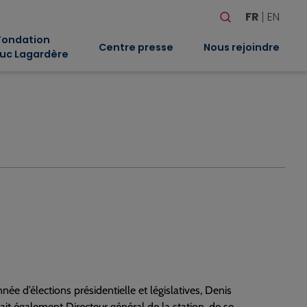
Rechercher
FR
EN
Quand les résultat
Fondation
Centre presse
Nous rejoindre
uc Lagardère
nnée d’élections présidentielle et législatives, Denis
it également Directeur général de la station, de se