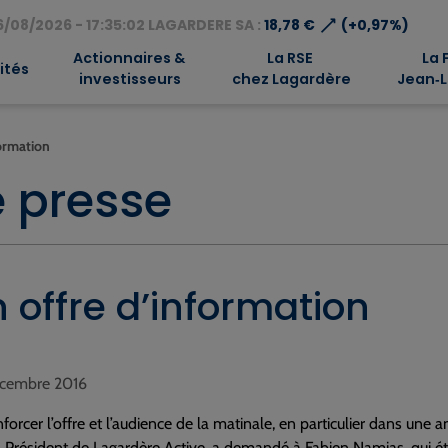
⟶
/08/2026 - 17:35:02 LAGARDERE SA :
18,78 €
(+0,97%)
Actionnaires &
La RSE
La 
ités
investisseurs
chez Lagardère
Jean‑L
formation
 presse
 offre d’information
décembre 2016
forcer l’offre et l’audience de la matinale, en particulier dans une a
 Président de Lagardère Active, a demandé à Fabien Namias, qui éta