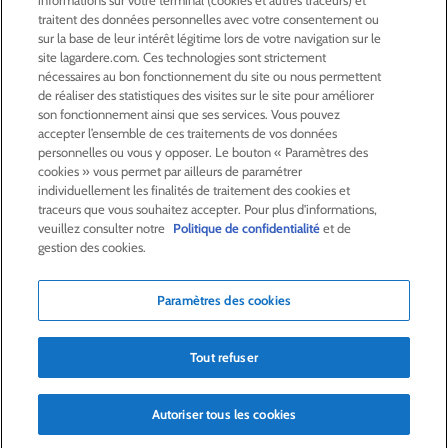
informations sur votre terminal (cookies et autres traceurs) et
ACTIONNAIRES &
INVESTISSEURS
traitent des données personnelles avec votre consentement ou
sur la base de leur intérêt légitime lors de votre navigation sur le
site lagardere.com. Ces technologies sont strictement
LA RSE
CHEZ LAGARDÈRE
nécessaires au bon fonctionnement du site ou nous permettent
de réaliser des statistiques des visites sur le site pour améliorer
son fonctionnement ainsi que ses services. Vous pouvez
LA FONDATION
JEAN‑LUC LAGARDÈRE
accepter l’ensemble de ces traitements de vos données
personnelles ou vous y opposer. Le bouton « Paramètres des
cookies » vous permet par ailleurs de paramétrer
CENTRE PRESSE
individuellement les finalités de traitement des cookies et
traceurs que vous souhaitez accepter. Pour plus d'informations,
veuillez consulter notre
Politique de confidentialité
et de
NOUS REJOINDRE
gestion des cookies.
Paramètres des cookies
Alerte e-mail
Commande de publication
Tout refuser
Flux RSS
Plan du site
Nous contacter
Mentions légales
Politique de confidentialité
Déclaration d’accessibilité
Autoriser tous les cookies
Crédits
© Lagardère 2026