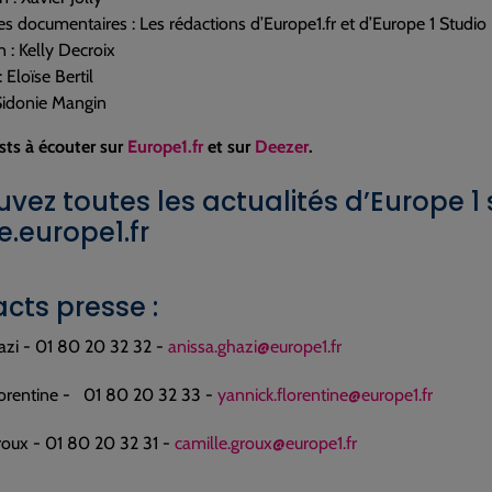
s documentaires : Les rédactions d’Europe1.fr et d’Europe 1 Studio
 : Kelly Decroix
: Eloïse Bertil
 Sidonie Mangin
sts à écouter sur
Europe1.fr
et sur
Deezer
.
uvez toutes les actualités d’Europe 1
e.europe1.fr
cts presse :
azi - 01 80 20 32 32 -
anissa.ghazi@europe1.fr
lorentine - 01 80 20 32 33 -
yannick.florentine@europe1.fr
roux - 01 80 20 32 31 -
camille.groux@europe1.fr