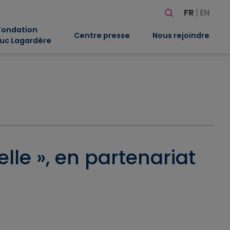
Rechercher
FR
EN
Quand les résultat
Fondation
Centre presse
Nous rejoindre
uc Lagardère
elle », en partenariat