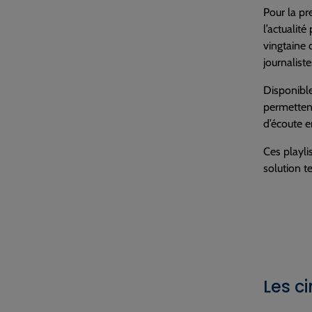
Pour la pr
l’actualit
vingtaine 
journalist
Disponible
permettent
d’écoute e
Ces playli
solution t
Les c