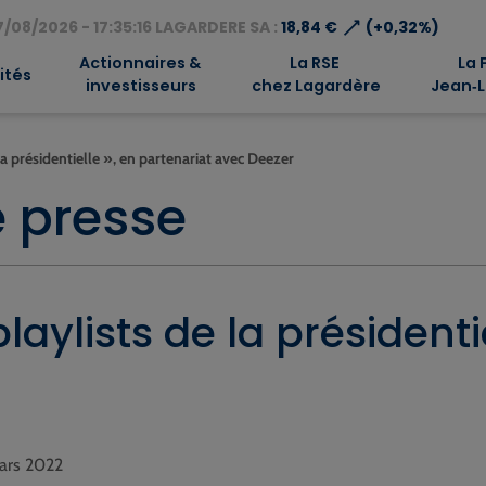
⟶
/08/2026 - 17:35:16 LAGARDERE SA :
18,84 €
(+0,32%)
Actionnaires &
La RSE
La 
ités
investisseurs
chez Lagardère
Jean‑L
la présidentielle », en partenariat avec Deezer
 presse
laylists de la présidenti
mars 2022