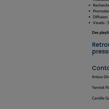
Recherche
Promotion
Diffusion 
Visuels :
Des playli
Retro
press
Conta
Anissa Gh
Yannick F
Camille G