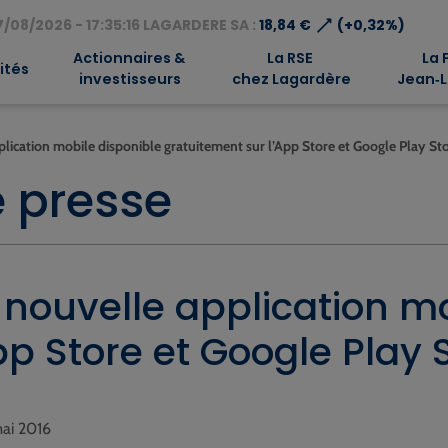
⟶
/08/2026 - 17:35:16 LAGARDERE SA :
18,84 €
(+0,32%)
Actionnaires &
La RSE
La 
ités
investisseurs
chez Lagardère
Jean‑L
plication mobile disponible gratuitement sur l’App Store et Google Play St
 presse
a nouvelle application m
pp Store et Google Play 
mai 2016