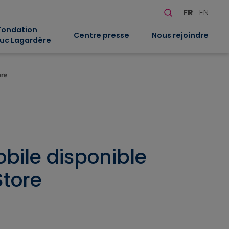
Rechercher
FR
EN
Quand les résultat
Fondation
Centre presse
Nous rejoindre
uc Lagardère
ore
obile disponible
Store