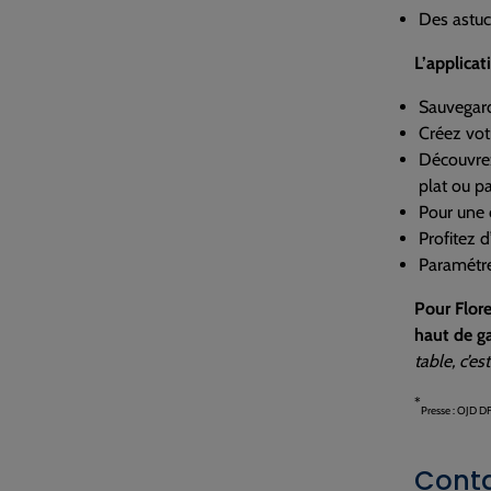
Des astuc
L’applicat
Sauvegard
Créez votr
Découvrez
plat ou pa
Pour une 
Profitez d
Paramétrez
Pour Flore
haut de 
table, c’es
*
Presse : OJD D
Conta