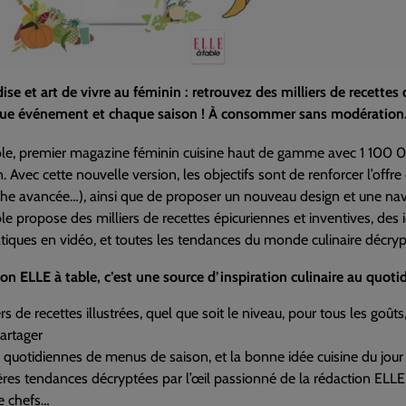
e et art de vivre au féminin : retrouvez des milliers de recettes d
ue événement et chaque saison ! À consommer sans modération
ble, premier magazine féminin cuisine haut de gamme avec 1 100 
n. Avec cette nouvelle version, les objectifs sont de renforcer l’offr
he avancée…), ainsi que de proposer un nouveau design et une naviga
le propose des milliers de recettes épicuriennes et inventives, des
atiques en vidéo, et toutes les tendances du monde culinaire décryp
ion ELLE à table, c’est une source d’inspiration culinaire au quotid
rs de recettes illustrées, quel que soit le niveau, pour tous les go
partager
 quotidiennes de menus de saison, et la bonne idée cuisine du jour
ères tendances décryptées par l’œil passionné de la rédaction ELLE 
e chefs…