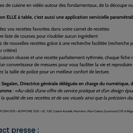
es de cuisine en vidéo autour des fondamentaux, de la découpe ou
ion ELLE à table, c’est aussi une application servicielle paramétr
ez vos recettes favorites dans votre carnet de recettes
e liste de courses pour n’oublier aucun ingrédient
 de nouvelles recettes grâce à une recherche facilitée (recherche p
r critère)
cuisson réussie et une recette parfaitement rythmée, chaque fiche 
’un convertisseur de mesures pour vous faciliter la vie et reproduir
 la taille de police pour un meilleur confort de lecture.
 Segalen, Directrice générale déléguée en charge du numérique, d
gamme
:
«Au-delà d’une offre de service pratique et d’un design épuré, 
t la qualité de ses recettes et de ses visuels ainsi que la précision 
FP DSH 2015 – ACPM ONE 2015 – UC : EAT, Cuisine Actuelle, Marmiton, Maxi Cuisine, Gourmand CVF et Rég
ct presse :