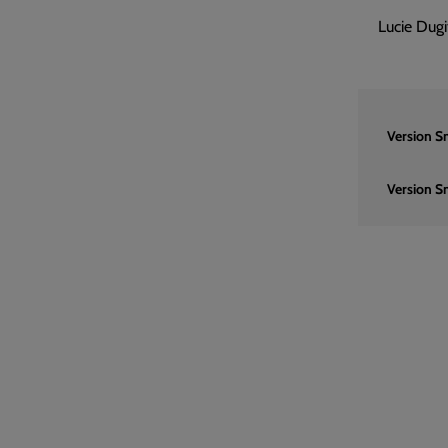
Lucie Dugi
Version S
Version S