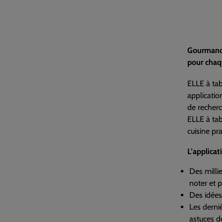
Gourmandis
pour chaq
ELLE à ta
applicatio
de recherc
ELLE à tab
cuisine pr
L’applicat
Des millie
noter et 
Des idées
Les derni
astuces d