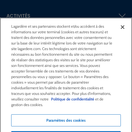
ACTIVITÉS
Lagardère et ses partenaires stockent et/ou accèdent à des
informations sur votre terminal (cookies et autres traceurs) et
ACTIONNAIRES &
INVESTISSEURS
traitent des données personnelles avec votre consentement ou
sur la base de leur intérêt légitime lors de votre navigation sur le
site lagardere.com. Ces technologies sont strictement
LA RSE
CHEZ LAGARDÈRE
nécessaires au bon fonctionnement du site ou nous permettent
de réaliser des statistiques des visites sur le site pour améliorer
son fonctionnement ainsi que ses services. Vous pouvez
LA FONDATION
JEAN‑LUC LAGARDÈRE
accepter l’ensemble de ces traitements de vos données
personnelles ou vous y opposer. Le bouton « Paramètres des
cookies » vous permet par ailleurs de paramétrer
CENTRE PRESSE
individuellement les finalités de traitement des cookies et
traceurs que vous souhaitez accepter. Pour plus d'informations,
veuillez consulter notre
Politique de confidentialité
et de
NOUS REJOINDRE
gestion des cookies.
Paramètres des cookies