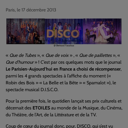
Paris, le 17 décembre 2013
«
Que de Tubes
», «
Que de voix
» , «
Que de paillettes
», «
Que d’humour
» ! C’est par ces quelques mots que le journal
Le Parisien-Aujourd’hui en France a choisi de récompenser
,
parmi les 4 grands spectacles à l’affiche du moment («
Robin des Bois » « La Belle et la Bête » « Spamalot »), le
spectacle musical D.I.S.C.O.
Pour la première fois, le quotidien lançait ses prix culturels et
décernait des
ETOILES
au monde de la Musique, du Cinéma,
du Théâtre, de l’Art, de la Littérature et de la TV.
Coup de cœur du journal donc, pour, DISCO, qui s’est vu