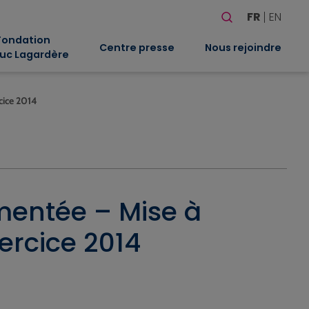
Rechercher
FR
EN
Quand les résultat
Fondation
Centre presse
Nous rejoindre
uc Lagardère
cice 2014
mentée – Mise à
ercice 2014