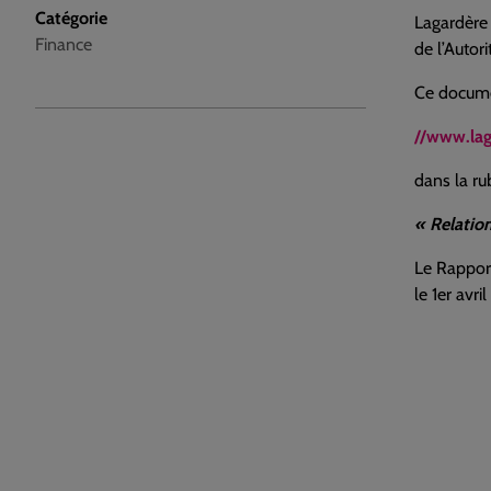
Catégorie
Lagardère
Finance
de l’Autor
Ce documen
//www.la
dans la ru
« Relatio
Le Rappor
le 1er avri