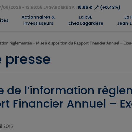
⟶
/08/2026 - 13:58:56 LAGARDERE SA :
18,86 €
(+0,43%)
Actionnaires &
La RSE
La 
ités
investisseurs
chez Lagardère
Jean‑L
tion règlementée – Mise à disposition du Rapport Financier Annuel – Exer
 presse
 de l’information règle
rt Financier Annuel – Ex
ril 2015