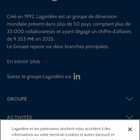
Créé en 1992, Lagardère est un groupe de dimension
mondiale présent dans plus de 50 pays, comptant plus de
33 000 collaborateurs et ayant dégagé un chiffre d’affaires
de 9 353 M€ en 2025.
Le Groupe repose sur deux branches principales.
En savoir plus
Suivez le groupe Lagardère sur
GROUPE
ACTIVITÉS
Lagardère et ses partenaires stockent et/ou accèdent à des
informations sur votre terminal (cookies et autres traceurs) et
ACTIONNAIRES &
INVESTISSEURS