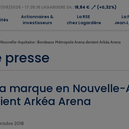
⟶
/08/2026 - 17:35:16 LAGARDERE SA :
18,84 €
(+0,32%)
Actionnaires &
La RSE
La 
ités
investisseurs
chez Lagardère
Jean‑L
n Nouvelle-Aquitaine : Bordeaux Métropole Arena devient Arkéa Arena
 presse
sa marque en Nouvelle-
ient Arkéa Arena
 Octobre 2018