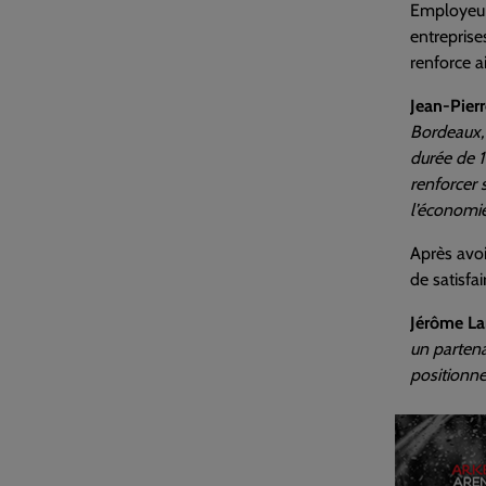
Employeur
entreprises
renforce a
Jean-Pier
Bordeaux, 
durée de 1
renforcer 
l’économie
Après avoi
de satisfai
Jérôme La
un partena
positionne