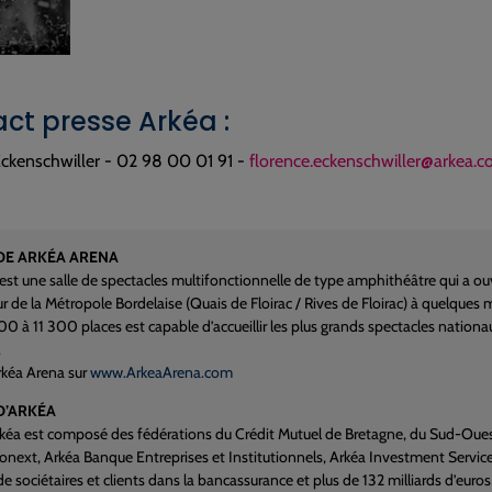
ct presse Arkéa :
Eckenschwiller - 02 98 00 01 91 -
florence.eckenschwiller@arkea.
DE ARKÉA ARENA
est une salle de spectacles multifonctionnelle de type amphithéâtre qui a ouv
ur de la Métropole Bordelaise (Quais de Floirac / Rives de Floirac) à quelque
500 à 11 300 places est capable d’accueillir les plus grands spectacles nation
.
rkéa Arena sur
www.ArkeaArena.com
D’ARKÉA
kéa est composé des fédérations du Crédit Mutuel de Bretagne, du Sud-Ouest et
onext, Arkéa Banque Entreprises et Institutionnels, Arkéa Investment Service
de sociétaires et clients dans la bancassurance et plus de 132 milliards d’euros