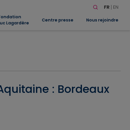
Rechercher
FR
EN
Quand les résultat
Fondation
Centre presse
Nous rejoindre
uc Lagardère
Aquitaine : Bordeaux