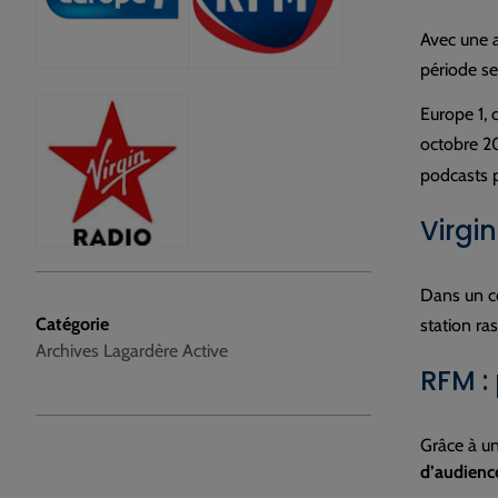
Avec une a
période s
Europe 1, 
octobre 2
podcasts p
Virgi
Dans un co
Catégorie
station ra
Archives Lagardère Active
RFM :
Grâce à un
d’audienc