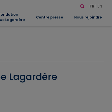
Rechercher
FR
EN
Quand les résultat
Fondation
Centre presse
Nous rejoindre
uc Lagardère
pe Lagardère