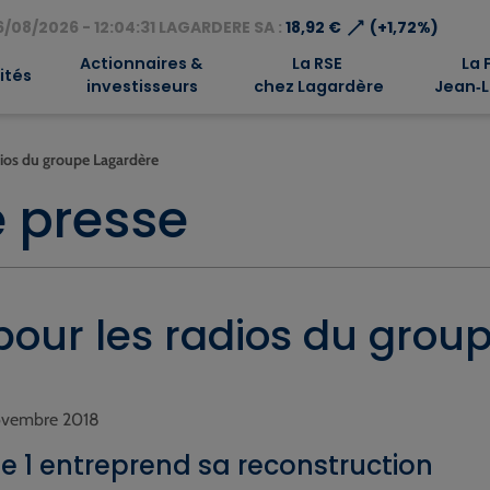
⟶
/08/2026 - 12:04:31 LAGARDERE SA :
18,92 €
(+1,72%)
Actionnaires &
La RSE
La 
ités
investisseurs
chez Lagardère
Jean‑L
dios du groupe Lagardère
 presse
pour les radios du grou
 novembre 2018
e 1 entreprend sa reconstruction