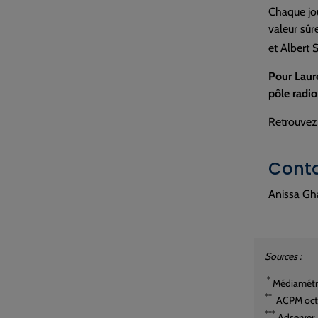
Chaque jo
valeur sûr
et Albert
Pour Laure
pôle radio
Retrouvez 
Conta
Anissa Gh
Sources :
*
Médiamétri
**
ACPM oct
***
Adserver.