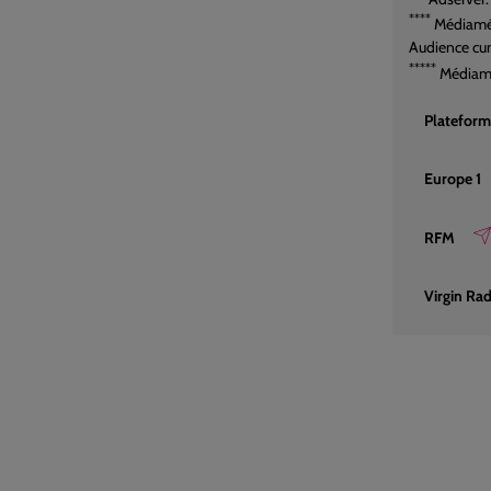
****
Médiamét
Audience cu
*****
Médiamét
Plateform
Europe 1
RFM
Virgin Ra