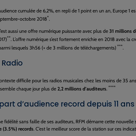
udience cumulée de 6,2%, en repli de 1 point en un an, Europe 1 es
*
eptembre-octobre 2018
.
c’est aussi une offre numérique puissante avec plus de
31 millions d
**
017)
. L’offre numérique s’est fortement enrichie en 2018 avec la cr
***
armi lesquels 3h56 (+ de 3 millions de téléchargements)
.
n Radio
ntexte difficile pour les radios musicales chez les moins de 35 an
****
ssemble chaque jour plus de
2,2 millions d’auditeurs
.
 part d’audience record depuis 11 ans
e fidélité sans faille de ses auditeurs, RFM démarre cette nouvelle
e (3.5%) records
. C’est le meilleur score de la station sur ces indic