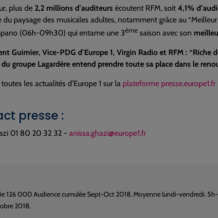
ur, plus de
2,2 millions d’auditeurs
écoutent RFM, soit
4,1% d’aud
e du paysage des musicales adultes, notamment grâce au “Meilleur 
ème
 Spano (06h-09h30) qui entame une 3
saison avec son
meilleu
nt Guimier, Vice-PDG d’Europe 1, Virgin Radio et RFM : “Riche de 
 du groupe Lagardère entend prendre toute sa place dans le renou
toutes les actualités d’Europe 1 sur la
plateforme presse.europe1.fr
ct presse :
azi 01 80 20 32 32 -
anissa.ghazi@europe1.fr
e 126 000 Audience cumulée Sept-Oct 2018. Moyenne lundi-vendredi. 5h-24h
obre 2018.