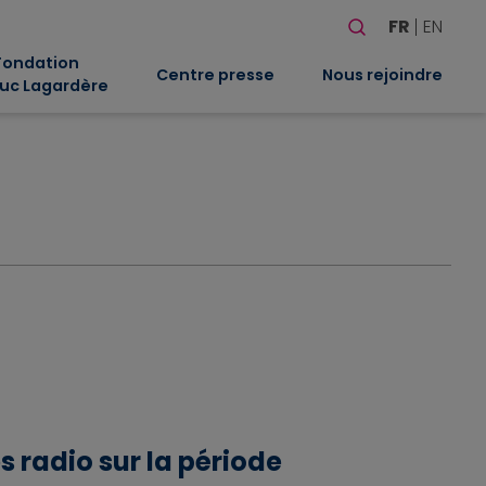
Rechercher
FR
EN
Quand les résultat
Fondation
Centre presse
Nous rejoindre
uc Lagardère
 radio sur la période