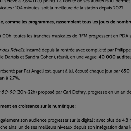
i s’élève à 2,6% (+0,1 point). La fidélité de ses auditeurs lui permet
icales : 104 minutes, soit la meilleure de la station depuis 2022.
e, comme les programmes, rassemblent tous les jours de nombre
 00h, toutes les tranches musicales de RFM progressent en PDA su
r des Réveils
, incarné depuis la rentrée avec complicité par Philip
ie Dartois et Sandra Cohen), réunit, en une vague,
40 000 auditeu
résenté par Pat Angeli est, quant à lui, écouté chaque jour par
650 
 an à 2,7%.
y 80-90
(20h-22h) proposé par Carl Defray, progresse en un an de
ment en croissance sur le numérique :
galement son audience progresser sur le digital : avec plus de 4,8 
fiche ainsi un de ses meilleurs niveaux depuis son intégration dans