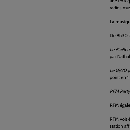
une PdA qu
radios mus
La musiqu
De 9h30 à
Le Meilleu
par Nathal
Le 16/20
p
point en 1
RFM Part
RFM égale
RFM voit é
station af