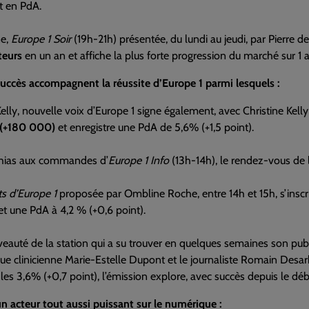
t en PdA.
ne,
Europe 1 Soir
(19h-21h) présentée, du lundi au jeudi, par Pierre 
teurs
en un an et affiche la plus forte progression du marché sur 1 
uccès accompagnent la réussite d’Europe 1 parmi lesquels :
Kelly, nouvelle voix d’Europe 1 signe également, avec Christine Kell
 (+180 000)
et enregistre une PdA de 5,6% (+1,5 point).
thias aux commandes d’
Europe 1 Info
(13h-14h), le rendez-vous de 
s d’Europe 1
proposée par Ombline Roche, entre 14h et 15h, s’insc
 et une PdA à 4,2 % (+0,6 point).
eauté de la station qui a su trouver en quelques semaines son publ
e clinicienne Marie-Estelle Dupont et le journaliste Romain Desa
 les 3,6% (+0,7 point), l’émission explore, avec succès depuis le début
n acteur tout aussi puissant sur le numérique :