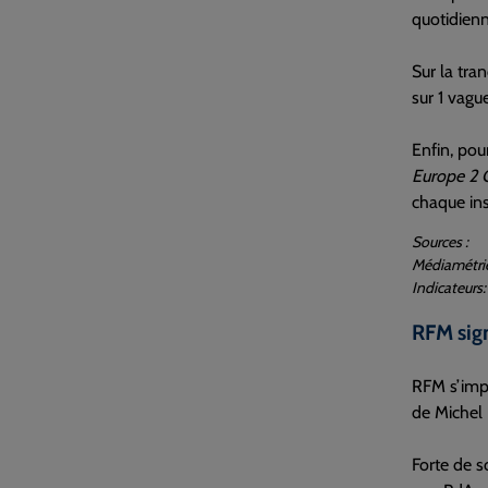
quotidienn
Sur la tra
sur 1 vague
Enfin, po
Europe 2 
chaque ins
Sources :
Médiamétrie
Indicateurs
RFM sign
RFM s’imp
de Michel 
Forte de 