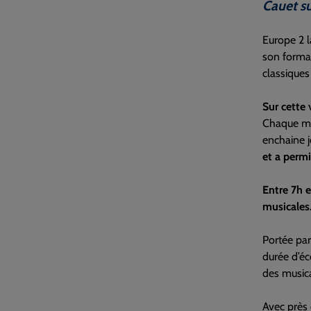
Cauet su
Europe 2 l
son format
classiques
Sur cette 
Chaque ma
enchaine j
et a permi
Entre 7h e
musicales
Portée par
durée d’éc
des music
Avec près 