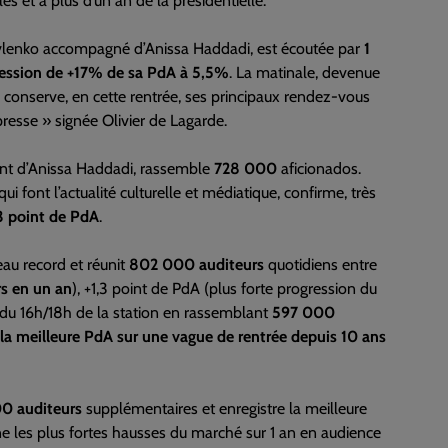
 et à plus d’un an de la présidentielle.
avlenko accompagné d’Anissa Haddadi, est écoutée par
1
ession de +17% de sa PdA à 5,5%
. La matinale, devenue
e conserve, en cette rentrée, ses principaux rendez-vous
resse » signée Olivier de Lagarde.
t d’Anissa Haddadi, rassemble
728 000
aficionados.
ui font l’actualité culturelle et médiatique, confirme, très
3 point de PdA
.
eau record et réunit
802 000 auditeurs
quotidiens entre
s en un an
), +1,3 point de PdA (plus forte progression du
e du 16h/18h de la station en rassemblant
597 000
 la meilleure PdA sur une vague de rentrée depuis 10 ans
0 auditeurs
supplémentaires et enregistre la meilleure
ne les plus fortes hausses du marché sur 1 an en audience