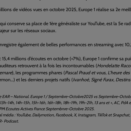
llions de vidéos vues en octobre 2025, Europe 1 réalise sa 2e mei
 qui conserve sa place de 1ère généraliste sur YouTube, est la 5e radi
ajeur sur les réseaux sociaux.
nregistre également de belles performances en streaming avec 10,
c 15,4 millions d’écoutes en octobre (+7%), Europe 1 confirme sa puiss
 auditeurs retrouvent à la fois les incontournables (
Hondelatte Raco
lemare
), les programmes phares (
Pascal Praud et vous, L’heure des
rmon…) et les derniers projets natifs (
Ivanhoé, Signé Furax, Destins
e EAR – National. Europe 1 / Septembre-Octobre2025 vs Septembre-Octobre
13h-14h, 14h-15h, 15h-16h, 16h-18h, 18h-19h, 19h-21h, 13 ans et +, AC, PdA 
CPM Ecoutes Actives France Septembnre-Octobre 2025.
al média : YouTube, Dailymotion, Facebook, X, Instagram, TikTok et Snapchat
R- Podcast.