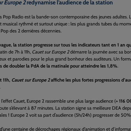
r Europe 2
redynamise l’audience de la station
a Pop Radio est la bande-son contemporaine des jeunes adultes. L
 musical rythmé et surtout unique : les plus grands tubes du momen
 Pop des 2 dernières décennies.
vague, la station progresse sur tous les indicateurs tant en 1 an qu
tin de 7h à 11h,
Cauet sur Europe 2
démarre la journée avec sa bo
eux et parodies pour le plus grand bonheur des auditeurs. Un form
s de doubler la PdA de la matinale pour atteindre les 1,8%
.
t 11h,
Cauet sur Europe 2
affiche les plus fortes progressions d’au
.
 l’effet Cauet, Europe 2 rassemble une plus large audience (
+ 116 0
oute s’élevant à 87 minutes. La station signe sa meilleure DEA depui
ales ! Europe 2 voit sa part d’audience (5h/24h) progresser de 5
d’une centaine de décrochages régionaux d’animation et d’informat