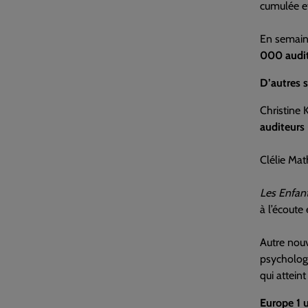
cumulée e
En semai
000 audi
D’autres s
Christine 
auditeurs
Clélie Ma
Les Enfant
à l’écoute
Autre nouv
psychologu
qui atteint
Europe 1 u