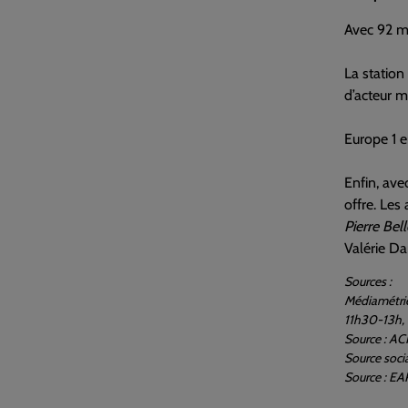
Avec 92 mi
La station
d’acteur m
Europe 1 e
Enfin, ave
offre. Les
Pierre Bel
Valérie Da
Sources :
Médiamétri
11h30-13h, 
Source : A
Source soci
Source : EA