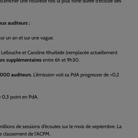
 d’afficher une nouvelle fois la plus forte durée d’écoute des
ux auditeurs :
r un an et sur une vague.
pe Lellouche et Caroline Ithurbide (remplacée actuellement
rs supplémentaires
entre 6h et 9h30.
000 auditeurs
. L’émission voit sa PdA progresser de +0,2
 0,3 point en PdA.
millions de sessions d’écoutes sur le mois de septembre. La
 le classement de l’ACPM.