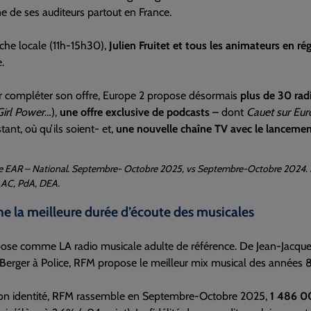
e de ses auditeurs partout en France.
nche locale (11h-15h30),
Julien Fruitet et tous les animateurs en ré
.
ur compléter son offre, Europe 2 propose désormais
plus de 30 radi
Girl Power
…),
une offre exclusive de podcasts
– dont
Cauet sur Eur
tant, où qu’ils soient- et,
une nouvelle chaîne TV avec le lanceme
 EAR – National. Septembre- Octobre 2025, vs Septembre-Octobre 2024. Lun
: AC, PdA, DEA.
e la meilleure durée d’écoute des musicales
ose comme LA radio musicale adulte de référence. De Jean-Jacque
Berger à Police, RFM propose le meilleur mix musical des années 
son identité, RFM rassemble en Septembre-Octobre 2025,
1 486 0