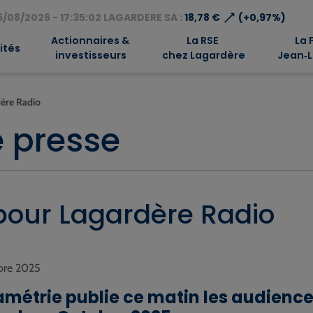
⟶
/08/2026 - 17:35:02 LAGARDERE SA :
18,78 €
(+0,97%)
Actionnaires &
La RSE
La 
ités
investisseurs
chez Lagardère
Jean‑L
ère Radio
 presse
pour Lagardère Radio
bre 2025
métrie publie ce matin les audiences