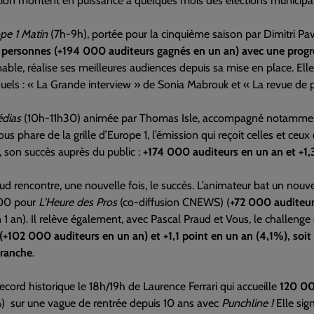
ion montent en puissance à quelques mois des élections municipales
pe 1 Matin
(7h-9h), portée pour la cinquième saison par Dimitri P
ersonnes (+194 000 auditeurs gagnés en un an) avec une progr
able, réalise ses meilleures audiences depuis sa mise en place. Ell
uels : « La Grande interview » de Sonia Mabrouk et « La revue de p
édias
(10h-11h30) animée par Thomas Isle, accompagné notammen
 phare de la grille d’Europe 1, l’émission qui reçoit celles et ceux q
 son succès auprès du public :
+174 000 auditeurs en un an et +1,
ud rencontre, une nouvelle fois, le succès. L’animateur bat un nouv
h00 pour
L’Heure des Pros
(co-diffusion CNEWS) (
+72 000 auditeur
1 an). Il relève également, avec Pascal Praud et Vous, le challeng
(+102 000 auditeurs en un an) et +1,1 point en un an (4,1%), soit
tranche
.
cord historique le 18h/19h de Laurence Ferrari qui accueille
120 00
) sur une vague de rentrée depuis 10 ans avec
Punchline !
Elle sig