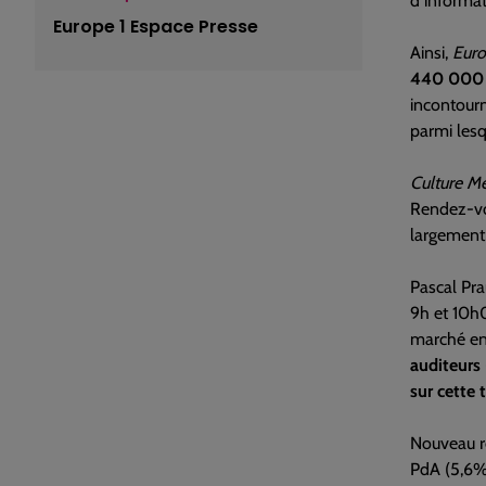
d’informat
Europe 1 Espace Presse
Ainsi,
Euro
440 000 p
incontourn
parmi lesq
Culture M
Rendez-vous
largement,
Pascal Pra
9h et 10
marché en 
auditeurs 
sur cette 
Nouveau re
PdA (5,6%