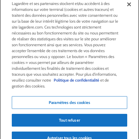
Lagardère et ses partenaires stockent et/ou accèdent à des
informations sur votre terminal (cookies et autres traceurs) et
ACTIONNAIRES &
INVESTISSEURS
traitent des données personnelles avec votre consentement ou
sur la base de leur intérêt légitime lors de votre navigation sur le
site lagardere.com. Ces technologies sont strictement
LA RSE
CHEZ LAGARDÈRE
nécessaires au bon fonctionnement du site ou nous permettent
de réaliser des statistiques des visites sur le site pour améliorer
son fonctionnement ainsi que ses services. Vous pouvez
LA FONDATION
JEAN‑LUC LAGARDÈRE
accepter l’ensemble de ces traitements de vos données
personnelles ou vous y opposer. Le bouton « Paramètres des
cookies » vous permet par ailleurs de paramétrer
CENTRE PRESSE
individuellement les finalités de traitement des cookies et
traceurs que vous souhaitez accepter. Pour plus d'informations,
veuillez consulter notre
Politique de confidentialité
et de
NOUS REJOINDRE
gestion des cookies.
Paramètres des cookies
Alerte e-mail
Commande de publication
Tout refuser
Flux RSS
Plan du site
Nous contacter
Mentions légales
Politique de confidentialité
Déclaration d’accessibilité
Crédits
Autoriser tous les cookies