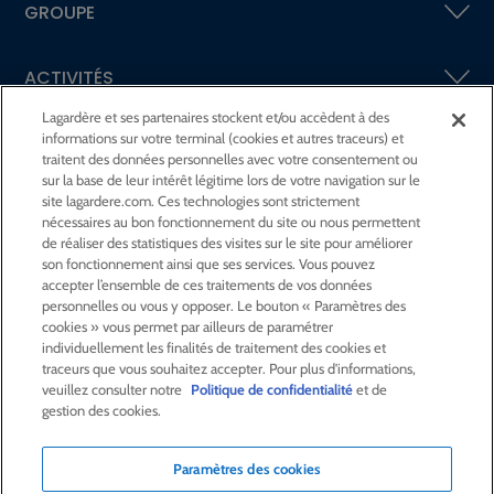
GROUPE
ACTIVITÉS
Lagardère et ses partenaires stockent et/ou accèdent à des
informations sur votre terminal (cookies et autres traceurs) et
ACTIONNAIRES &
INVESTISSEURS
traitent des données personnelles avec votre consentement ou
sur la base de leur intérêt légitime lors de votre navigation sur le
site lagardere.com. Ces technologies sont strictement
LA RSE
CHEZ LAGARDÈRE
nécessaires au bon fonctionnement du site ou nous permettent
de réaliser des statistiques des visites sur le site pour améliorer
son fonctionnement ainsi que ses services. Vous pouvez
LA FONDATION
JEAN‑LUC LAGARDÈRE
accepter l’ensemble de ces traitements de vos données
personnelles ou vous y opposer. Le bouton « Paramètres des
cookies » vous permet par ailleurs de paramétrer
CENTRE PRESSE
individuellement les finalités de traitement des cookies et
traceurs que vous souhaitez accepter. Pour plus d'informations,
veuillez consulter notre
Politique de confidentialité
et de
NOUS REJOINDRE
gestion des cookies.
Paramètres des cookies