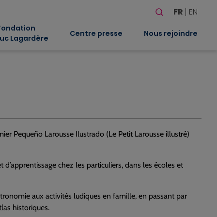
Rechercher
FR
EN
Quand les résultat
Fondation
Centre presse
Nous rejoindre
uc Lagardère
ier Pequeño Larousse Ilustrado (Le Petit Larousse illustré)
t d’apprentissage chez les particuliers, dans les écoles et
tronomie aux activités ludiques en famille, en passant par
tlas historiques.