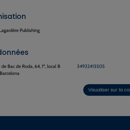
isation
Lagardère Publishing
données
 de Bac de Roda, 64, 1º, local B
34932413505
Barcelona
Visualiser sur la c