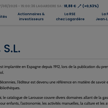
⟶
/08/2026 - 15:00:36 LAGARDERE SA :
18,88 €
(+0,53%)
Actionnaires &
La RSE
La 
ités
investisseurs
chez Lagardère
Jean‑L
 S.L.
st implantée en Espagne depuis 1912, lors de la publication du prem
ol.
 décennies, l’éditeur est devenu une référence en matière de savoir e
ibliothèques.
i, le catalogue de Larousse couvre divers domaines allant de la gas
pour enfants, l’astronomie, les activités manuelles, la culture et les a