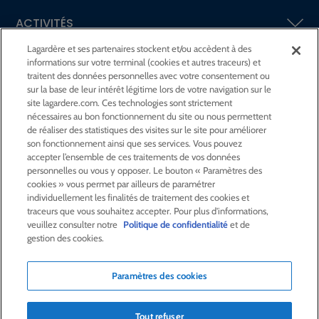
ACTIVITÉS
Lagardère et ses partenaires stockent et/ou accèdent à des
informations sur votre terminal (cookies et autres traceurs) et
ACTIONNAIRES &
INVESTISSEURS
traitent des données personnelles avec votre consentement ou
sur la base de leur intérêt légitime lors de votre navigation sur le
site lagardere.com. Ces technologies sont strictement
LA RSE
CHEZ LAGARDÈRE
nécessaires au bon fonctionnement du site ou nous permettent
de réaliser des statistiques des visites sur le site pour améliorer
son fonctionnement ainsi que ses services. Vous pouvez
LA FONDATION
JEAN‑LUC LAGARDÈRE
accepter l’ensemble de ces traitements de vos données
personnelles ou vous y opposer. Le bouton « Paramètres des
cookies » vous permet par ailleurs de paramétrer
CENTRE PRESSE
individuellement les finalités de traitement des cookies et
traceurs que vous souhaitez accepter. Pour plus d'informations,
veuillez consulter notre
Politique de confidentialité
et de
NOUS REJOINDRE
gestion des cookies.
Paramètres des cookies
Alerte e-mail
Commande de publication
Tout refuser
Flux RSS
Plan du site